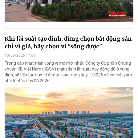
Khi lãi suất tạo đỉnh, đừng chọn bất động sản
chỉ vì giá, hãy chọn vì "sống được"
10/08/2026 11:51
Trong cập nhật triển vọng vĩ mô mới nhất, Công ty Cổ phần Chứng
khoán KB Việt Nam (KBSV) nhận định lãi suất huy động đã ở vùng
đỉnh, sẽ tiếp tục duy trì ở mức cao trong quý III/2026 và có thể giảm
nhẹ từ đầu quý IV/2026.