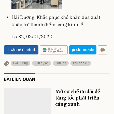
Hải Dương: Khắc phục khó khăn đưa xuất
khẩu trở thành điểm sáng kinh tế
15:32, 02/01/2022
Theo dõi trên
Chia sẻ Facebook
Chia sẻ Zalo
Hải Dương
800 dự án
6000ha
khu dân cư
BÀI LIÊN QUAN
Mở cơ chế ưu đãi để
tăng tốc phát triển
cảng xanh