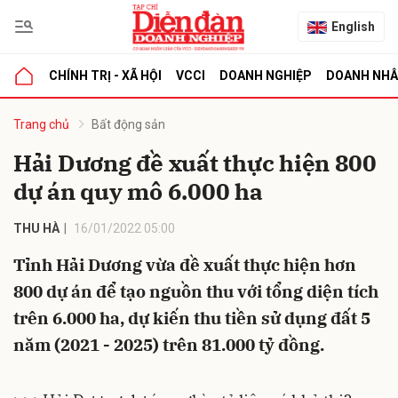
English
CHÍNH TRỊ - XÃ HỘI
VCCI
DOANH NGHIỆP
DOANH NH
bình luận
Trang chủ
Bất động sản
Hải Dương đề xuất thực hiện 800
dự án quy mô 6.000 ha
THU HÀ
16/01/2022 05:00
Tỉnh Hải Dương vừa đề xuất thực hiện hơn
800 dự án để tạo nguồn thu với tổng diện tích
Hủy
G
trên 6.000 ha, dự kiến thu tiền sử dụng đất 5
năm (2021 - 2025) trên 81.000 tỷ đồng.