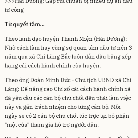
>>>
Hải Dương: Gấp rút chuẩn bị nhiều dự án đầu
tư công
Từ quyết tâm...
Theo lãnh đạo huyện Thanh Miện (Hải Dương):
Nhờ cách làm hay cùng sự quan tâm đầu tư nên 3
năm qua xã Chi Lăng Bắc luôn dẫn đầu bảng xếp
hạng
cải cách hành chính
của huyện.
Theo ông Đoàn Minh Đức - Chủ tịch UBND xã Chi
Lăng: Để nâng cao Chỉ số cải cách hành chính xã
đã yêu cầu các cán bộ chủ chốt đều phải làm việc
này và gắn trách nhiệm cho từng cán bộ. Mỗi
ngày sẽ có 2 cán bộ chủ chốt túc trực tại bộ phận
"một cửa" tham gia hỗ trợ người dân.