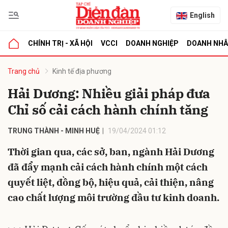
English
CHÍNH TRỊ - XÃ HỘI
VCCI
DOANH NGHIỆP
DOANH NH
bình luận
Trang chủ
Kinh tế địa phương
Hải Dương: Nhiều giải pháp đưa
Chỉ số cải cách hành chính tăng
TRUNG THÀNH - MINH HUỆ
19/04/2024 01:12
Thời gian qua, các sở, ban, ngành Hải Dương
đã đẩy mạnh cải cách hành chính một cách
Hủy
G
quyết liệt, đồng bộ, hiệu quả, cải thiện, nâng
cao chất lượng môi trường đầu tư kinh doanh.