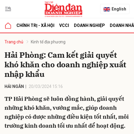
English
CHÍNH TRỊ - XÃ HỘI
VCCI
DOANH NGHIỆP
DOANH NH
bình luận
Trang chủ
Kinh tế địa phương
Hải Phòng: Cam kết giải quyết
khó khăn cho doanh nghiệp xuất
nhập khẩu
HẢI NGÂN
20/03/2024 15:16
TP Hải Phòng sẽ luôn đồng hành, giải quyết
Hủy
G
những khó khăn, vướng mắc, giúp doanh
nghiệp có được những điều kiện tốt nhất, môi
trường kinh doanh tối ưu nhất để hoạt động.