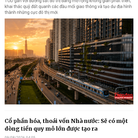
TOD gắn với đường sắt đô thị đang mở rộng không gian phát triển,
khai thác quỹ đất quanh các đầu mối giao thông và tạo dư địa hình
thành những cực đô thị mới.
Cổ phần hóa, thoái vốn Nhà nước: Sẽ có một
dòng tiền quy mô lớn được tạo ra
09/08/2026 04:05