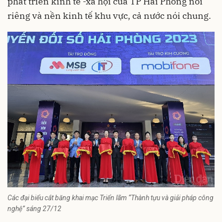
phát triển
kinh tế
-xã hội của TP Hải Phòng nói
riêng và nền kinh tế khu vực, cả nước nói chung.
Các đại biểu cắt băng khai mạc Triển lãm “Thành tựu và giải pháp công
nghệ” sáng 27/12