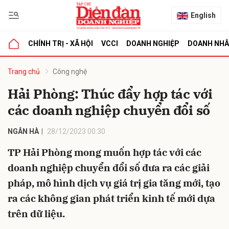
English
CHÍNH TRỊ - XÃ HỘI
VCCI
DOANH NGHIỆP
DOANH NH
bình luận
Trang chủ
Công nghệ
Hải Phòng: Thúc đẩy hợp tác với
các doanh nghiệp chuyển đổi số
NGÂN HÀ
28/12/2023 00:30
TP Hải Phòng mong muốn hợp tác với các
doanh nghiệp chuyển đổi số đưa ra các giải
Hủy
G
pháp, mô hình dịch vụ giá trị gia tăng mới, tạo
ra các không gian phát triển kinh tế mới dựa
trên dữ liệu.