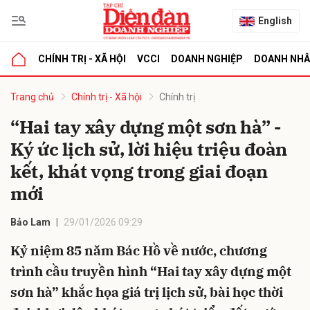
English
CHÍNH TRỊ - XÃ HỘI
VCCI
DOANH NGHIỆP
DOANH NH
bình luận
Trang chủ
Chính trị - Xã hội
Chính trị
“Hai tay xây dựng một sơn hà” -
Ký ức lịch sử, lời hiệu triệu đoàn
kết, khát vọng trong giai đoạn
mới
Bảo Lam
29/01/2026 09:29
Hủy
G
Kỷ niệm 85 năm Bác Hồ về nước, chương
trình cầu truyền hình “Hai tay xây dựng một
sơn hà” khắc họa giá trị lịch sử, bài học thời