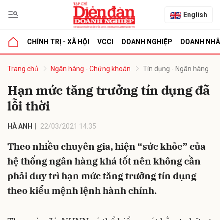
English
CHÍNH TRỊ - XÃ HỘI
VCCI
DOANH NGHIỆP
DOANH NH
bình luận
Trang chủ
Ngân hàng - Chứng khoán
Tín dụng - Ngân hàng
Hạn mức tăng trưởng tín dụng đã
lỗi thời
HÀ ANH
22/03/2021 14:35
Theo nhiều chuyên gia, hiện “sức khỏe” của
hệ thống ngân hàng khá tốt nên không cần
Hủy
G
phải duy trì hạn mức tăng trưởng tín dụng
theo kiểu mệnh lệnh hành chính.