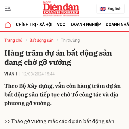
English
CHÍNH TRỊ - XÃ HỘI
VCCI
DOANH NGHIỆP
DOANH NH
bình luận
Trang chủ
Bất động sản
Thị trường
Hàng trăm dự án bất động sản
đang chờ gỡ vướng
VI ANH
12/03/2024 15:44
Theo Bộ Xây dựng, vẫn còn hàng trăm dự án
bất động sản tiếp tục chờ Tổ công tác và địa
Hủy
G
phương gỡ vướng.
>>
Tháo gỡ vướng mắc các dự án bất động sản