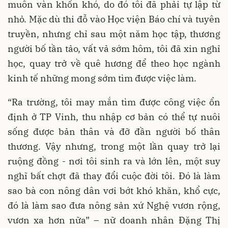
muôn vàn khốn khó, do đó tôi đã phải tự lập từ
nhỏ. Mặc dù thi đỗ vào Học viện Báo chí và tuyên
truyền, nhưng chỉ sau một năm học tập, thương
người bố tần tảo, vất vả sớm hôm, tôi đã xin nghỉ
học, quay trở về quê hương để theo học ngành
kinh tế những mong sớm tìm được việc làm.
“Ra trường, tôi may mắn tìm được công việc ổn
định ở TP Vinh, thu nhập cơ bản có thể tự nuôi
sống được bản thân và đỡ đần người bố thân
thương. Vậy nhưng, trong một lần quay trở lại
ruộng đồng - nơi tôi sinh ra và lớn lên, một suy
nghĩ bất chợt đã thay đổi cuộc đời tôi. Đó là làm
sao bà con nông dân vơi bớt khó khăn, khổ cực,
đó là làm sao đưa nông sản xứ Nghệ vươn rộng,
vươn xa hơn nữa” – nữ doanh nhân Đặng Thị