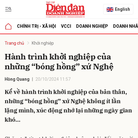
English
CHÍNH TRỊ - XÃ HỘI
VCCI
DOANH NGHIỆP
DOANH NH
bình luận
Trang chủ
Khởi nghiệp
Hành trình khởi nghiệp của
những “bóng hồng” xứ Nghệ
Hồng Quang
20/10/2024 11:57
Kể về hành trình khởi nghiệp của bản thân,
những “bóng hồng” xứ Nghệ không ít lần
Hủy
G
lặng mình, xúc động nhớ lại những ngày gian
khó…