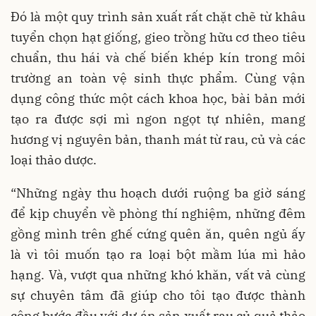
Đó là một quy trình sản xuất rất chặt chẽ từ khâu
tuyển chọn hạt giống, gieo trồng hữu cơ theo tiêu
chuẩn, thu hái và chế biến khép kín trong môi
trường an toàn vệ sinh thực phẩm. Cùng vận
dụng công thức một cách khoa học, bài bản mới
tạo ra được sợi mì ngon ngọt tự nhiên, mang
hương vị nguyên bản, thanh mát từ rau, củ và các
loại thảo dược.
“Những ngày thu hoạch dưới ruộng ba giờ sáng
để kịp chuyển về phòng thí nghiệm, những đêm
gồng mình trên ghế cứng quên ăn, quên ngủ ấy
là vì tôi muốn tạo ra loại bột mầm lúa mì hảo
hạng. Và, vượt qua những khó khăn, vất vả cùng
sự chuyên tâm đã giúp cho tôi tạo được thành
công bước đầu với dự án sản xuất rau củ quả thảo