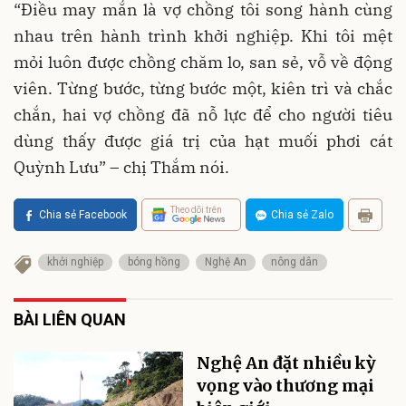
“Điều may mắn là vợ chồng tôi song hành cùng
nhau trên hành trình khởi nghiệp. Khi tôi mệt
mỏi luôn được chồng chăm lo, san sẻ, vỗ về động
viên. Từng bước, từng bước một, kiên trì và chắc
chắn, hai vợ chồng đã nỗ lực để cho người tiêu
dùng thấy được giá trị của hạt muối phơi cát
Quỳnh Lưu” – chị Thắm nói.
Theo dõi trên
Chia sẻ Facebook
Chia sẻ Zalo
khởi nghiệp
bóng hồng
Nghệ An
nông dân
BÀI LIÊN QUAN
Nghệ An đặt nhiều kỳ
vọng vào thương mại