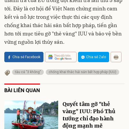
thanh tra của EU trong đợt kiểm tra lần thứ 5 sắp
tới. Đây là cơ hội để Việt Nam chứng minh cam
kết và nỗ lực trong việc thực thi các quy định
chống khai thác hải sản bất hợp pháp, tiến gần
hơn tới mục tiêu gỡ "thẻ vàng" IUU và bảo vệ bền
vững nguồn lợi thủy sản.
Theo dõi trên
Chia sẻ Facebook
Chia sẻ Zalo
tàu cá "3 không"
chống khai thác hải sản bất hợp pháp (IUU)
BÀI LIÊN QUAN
Quyết tâm gỡ "thẻ
vàng" IUU: Phó Thủ
tướng chỉ đạo hành
động mạnh mẽ