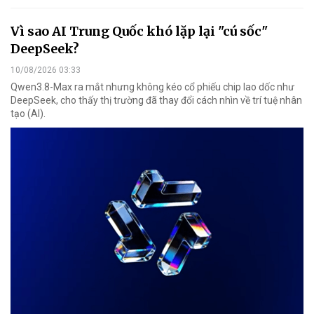
Vì sao AI Trung Quốc khó lặp lại "cú sốc"
DeepSeek?
10/08/2026 03:33
Qwen3.8-Max ra mắt nhưng không kéo cổ phiếu chip lao dốc như
DeepSeek, cho thấy thị trường đã thay đổi cách nhìn về trí tuệ nhân
tạo (AI).