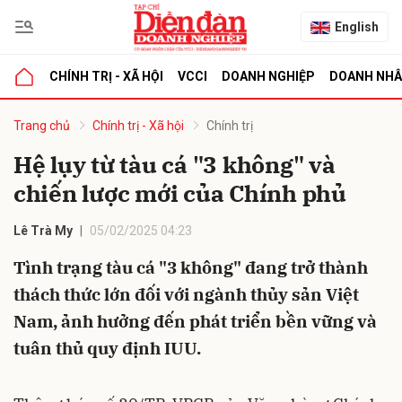
English
CHÍNH TRỊ - XÃ HỘI
VCCI
DOANH NGHIỆP
DOANH NH
bình luận
Trang chủ
Chính trị - Xã hội
Chính trị
Hệ lụy từ tàu cá "3 không" và
chiến lược mới của Chính phủ
Lê Trà My
05/02/2025 04:23
Tình trạng tàu cá "3 không" đang trở thành
thách thức lớn đối với ngành thủy sản Việt
Hủy
G
Nam, ảnh hưởng đến phát triển bền vững và
tuân thủ quy định IUU.