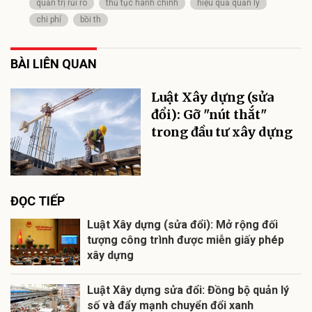
quản trị rủi ro
thủ tục hành chính
hiệu quả quản lý
chi phí
bồi th
BÀI LIÊN QUAN
Luật Xây dựng (sửa
đổi): Gỡ "nút thắt"
trong đầu tư xây dựng
ĐỌC TIẾP
Luật Xây dựng (sửa đổi): Mở rộng đối
tượng công trình được miễn giấy phép
xây dựng
Luật Xây dựng sửa đổi: Đồng bộ quản lý
số và đẩy mạnh chuyển đổi xanh