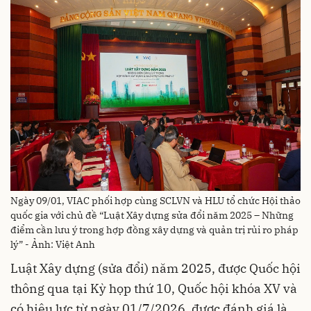
Ngày 09/01, VIAC phối hợp cùng SCLVN và HLU tổ chức Hội thảo
quốc gia với chủ đề “Luật Xây dựng sửa đổi năm 2025 – Những
điểm cần lưu ý trong hợp đồng xây dựng và quản trị rủi ro pháp
lý” - Ảnh: Việt Anh
Luật Xây dựng (sửa đổi) năm 2025, được Quốc hội
thông qua tại Kỳ họp thứ 10, Quốc hội khóa XV và
có hiệu lực từ ngày 01/7/2026, được đánh giá là