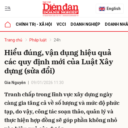
English
CHÍNH TRỊ - XÃ HỘI
VCCI
DOANH NGHIỆP
DOANH NH
bình luận
Trang chủ
Pháp luật
24h
Hiểu đúng, vận dụng hiệu quả
các quy định mới của Luật Xây
dựng (sửa đổi)
Gia Nguyễn
09/01/2026 11:30
Tranh chấp trong lĩnh vực xây dựng ngày
Hủy
G
càng gia tăng cả về số lượng và mức độ phức
tạp, do vậy, công tác soạn thảo, quản lý và
thực hiện hợp đồng sẽ góp phần không nhỏ