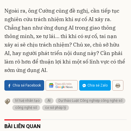
Ngoài ra, ông Cường cũng đề nghị, cần tiếp tục
nghiên cứu trách nhiệm khi sự cố AI xảy ra.
Chẳng hạn như ứng dụng AI trong giao thông
thông minh, xe tự lái… thì khi có sự cố, tai nạn
xảy ai sẽ chịu trách nhiệm? Chủ xe, chủ sở hữu
AI, hay người phát triển nội dung này? Cần phải
làm rõ hơn để thuận lợi khi một số lĩnh vực có thể
sớm ứng dụng AI.
Theo dõi trên
Chia sẻ Facebook
Chia sẻ Zalo
trí tuệ nhân tạo
AI
Dự thảo Luật Công nghiệp công nghệ số
công nghệ số
cơ sở pháp lý
BÀI LIÊN QUAN