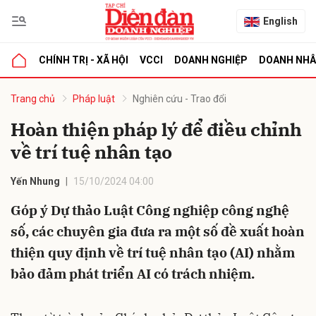
English
CHÍNH TRỊ - XÃ HỘI
VCCI
DOANH NGHIỆP
DOANH NH
bình luận
Trang chủ
Pháp luật
Nghiên cứu - Trao đổi
Hoàn thiện pháp lý để điều chỉnh
về trí tuệ nhân tạo
Yến Nhung
15/10/2024 04:00
Góp ý Dự thảo Luật Công nghiệp công nghệ
số, các chuyên gia đưa ra một số đề xuất hoàn
Hủy
G
thiện quy định về trí tuệ nhân tạo (AI) nhằm
bảo đảm phát triển AI có trách nhiệm.