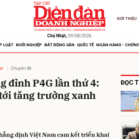
GIỚI THIỆU
bình luận
Chủ Nhật,
09/08/2026
P LUẬT
KHỞI NGHIỆP
BẤT ĐỘNG SẢN
QUỐC TẾ
NGÂN HÀNG - CHỨN
án
Chuyên đề
 đỉnh P4G lần thứ 4:
ĐỌC T
tới tăng trưởng xanh
Hủy
G
hẳng định Việt Nam cam kết triển khai