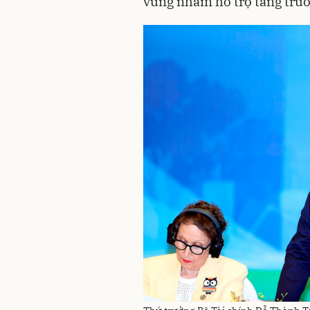
vững nhằm hỗ trợ tăng trưở