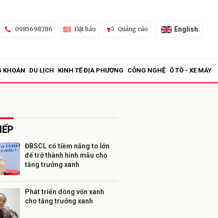
English
0985698786
Đặt báo
Quảng cáo
G KHOÁN
DU LỊCH
KINH TẾ ĐỊA PHƯƠNG
CÔNG NGHỆ
Ô TÔ - XE MÁY
IẾP
ĐBSCL có tiềm năng to lớn
để trở thành hình mẫu cho
ửi
tăng trưởng xanh
Phát triển dòng vốn xanh
cho tăng trưởng xanh