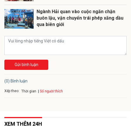
Ngành Hải quan vào cuộc ngăn chặn
buôn lậu, vận chuyển trái phép xăng dầu
qua biên giới
Gửi bình luận
(0) Bình luận
Xếp theo:
Số người thích
Thời gian
XEM THÊM 24H