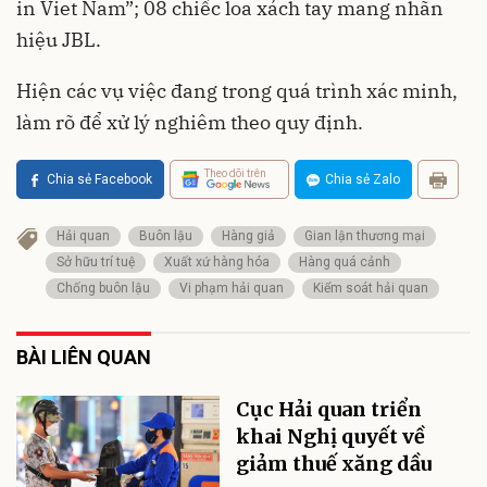
in Viet Nam”; 08 chiếc loa xách tay mang nhãn
hiệu JBL.
Hiện các vụ việc đang trong quá trình xác minh,
làm rõ để xử lý nghiêm theo quy định.
Theo dõi trên
Chia sẻ Facebook
Chia sẻ Zalo
Hải quan
Buôn lậu
Hàng giả
Gian lận thương mại
Sở hữu trí tuệ
Xuất xứ hàng hóa
Hàng quá cảnh
Chống buôn lậu
Vi phạm hải quan
Kiểm soát hải quan
BÀI LIÊN QUAN
Cục Hải quan triển
khai Nghị quyết về
giảm thuế xăng dầu