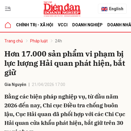
English
CHÍNH TRỊ - XÃ HỘI
VCCI
DOANH NGHIỆP
DOANH NH
bình luận
Trang chủ
Pháp luật
24h
Hơn 17.000 sản phẩm vi phạm bị
lực lượng Hải quan phát hiện, bắt
giữ
Gia Nguyễn
21/04/2026 17:00
Bằng các biện pháp nghiệp vụ, từ đầu năm
Hủy
G
2026 đến nay, Chi cục Điều tra chống buôn
lậu, Cục Hải quan đã phối hợp với các Chi Cục
Hải quan cửa khẩu phát hiện, bắt giữ trên 30