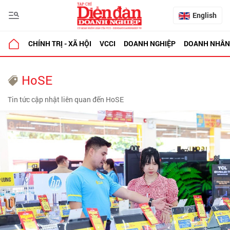
English
CHÍNH TRỊ - XÃ HỘI
VCCI
DOANH NGHIỆP
DOANH NHÂN
HoSE
Tin tức cập nhật liên quan đến HoSE