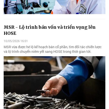
MSR - Lộ trình bán vốn và triển vọng lên
HOSE
10/05/2026 16:01
MSR vừa được hé lộ kế hoạch bán cổ phần, tìm đối tác chiến lược
và lộ trình chuyển niêm yết sang HOSE trong thời gian tới.