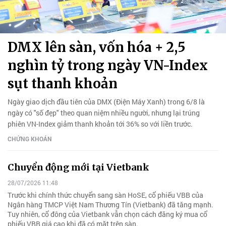
DMX lên sàn, vốn hóa + 2,5
nghìn tỷ trong ngày VN-Index
sụt thanh khoản
Ngày giao dịch đầu tiên của DMX (Điện Máy Xanh) trong 6/8 là
ngày có "số đẹp" theo quan niệm nhiều người, nhưng lại trúng
phiên VN-Index giảm thanh khoản tới 36% so với liền trước.
CHỨNG KHOÁN
Chuyển động mới tại Vietbank
28/07/2026 11:48
Trước khi chính thức chuyển sang sàn HoSE, cổ phiếu VBB của
Ngân hàng TMCP Việt Nam Thương Tín (Vietbank) đã tăng mạnh.
Tuy nhiên, cổ đông của Vietbank vẫn chọn cách đăng ký mua cổ
phiếu VBB giá cao khi đã có mặt trên sàn.