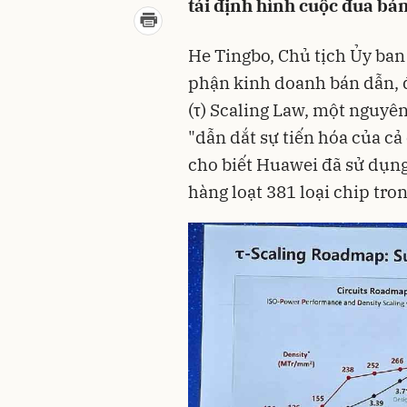
tái định hình cuộc đua bá
He Tingbo, Chủ tịch Ủy ba
phận kinh doanh bán dẫn, 
(τ) Scaling Law, một nguyên
"dẫn dắt sự tiến hóa của cả
cho biết Huawei đã sử dụng 
hàng loạt 381 loại chip tro