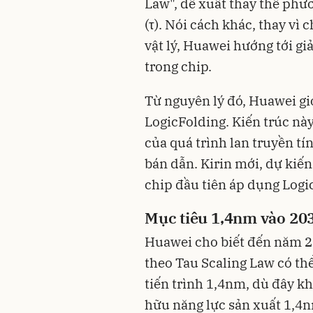
Law", đề xuất thay thế phươ
(τ). Nói cách khác, thay vì
vật lý, Huawei hướng tới giả
trong chip.
Từ nguyên lý đó, Huawei giớ
LogicFolding. Kiến trúc này
của quá trình lan truyền tí
bán dẫn. Kirin mới, dự kiến
chip đầu tiên áp dụng Logi
Mục tiêu 1,4nm vào 20
Huawei cho biết đến năm 20
theo Tau Scaling Law có th
tiến trình 1,4nm, dù đây k
hữu năng lực sản xuất 1,4n