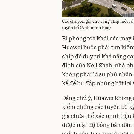
Các chuyên gia cho rằng chip mới củ
tuyên bố (Ảnh minh họa)
Bị phong tỏa khỏi các máy 
Huawei buộc phải tìm kiếm 
chip để duy trì khả năng cạ
định của Neil Shah, nhà ph
không phải là sự phủ nhận c
kế để bù đắp những bất lợi v
Đáng chú ý, Huawei không c
kiểm chứng các tuyên bố kỹ 
gia chưa thể xác minh liệu 
được mật độ bóng bán dẫn 
chính xác, hay đây là một p