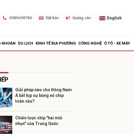
English
0985698786
Đặt báo
Quảng cáo
G KHOÁN
DU LỊCH
KINH TẾ ĐỊA PHƯƠNG
CÔNG NGHỆ
Ô TÔ - XE MÁY
IẾP
Giải pháp nào cho Đông Nam
Á bắt kịp sự bùng nổ chip
ửi
toàn cầu?
Chiến lược chip "hai mũi
nhọn" của Trung Quốc