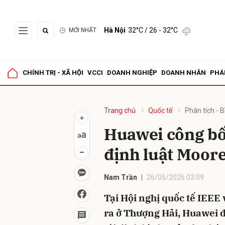
Hà Nội
32°C
/ 26 - 32°C
MỚI NHẤT
Gửi 
CHÍNH TRỊ - XÃ HỘI
VCCI
DOANH NGHIỆP
DOANH NHÂN
PHÁ
Trang chủ
Quốc tế
Phân tích - B
Huawei công bố 
định luật Moor
Nam Trần
26/05/2026 03:09
Tại Hội nghị quốc tế IEEE
ra ở Thượng Hải, Huawei đã