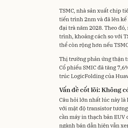
TSMC, nhà sản xuất chip tiê
tiến trình 2nm và đã lên kế
đại trà năm 2028. Theo đó,
trình, khoảng cách so với 
thể còn rộng hơn nếu TSMC
Thị trường phản ứng thận t
Cổ phiếu SMIC đã tăng 7,6%
trúc LogicFolding của Hua
Vấn đề cốt lõi: Không 
Câu hỏi lớn nhất lúc này là
với mật độ transistor tươ
cần máy in thạch bản EUV 
ngành bán dẫn hiện vẫn xe