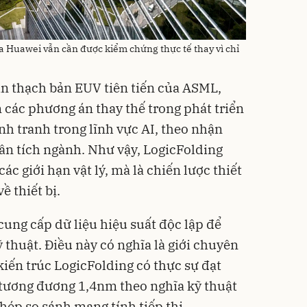
a Huawei vẫn cần được kiểm chứng thực tế thay vì chỉ
in thạch bản EUV tiên tiến của ASML,
các phương án thay thế trong phát triển
nh tranh trong lĩnh vực AI, theo nhận
ân tích ngành. Như vậy, LogicFolding
ác giới hạn vật lý, mà là chiến lược thiết
ề thiết bị.
ung cấp dữ liệu hiệu suất độc lập để
thuật. Điều này có nghĩa là giới chuyên
kiến trúc LogicFolding có thực sự đạt
tương đương 1,4nm theo nghĩa kỹ thuật
hép so sánh mang tính tiếp thị.