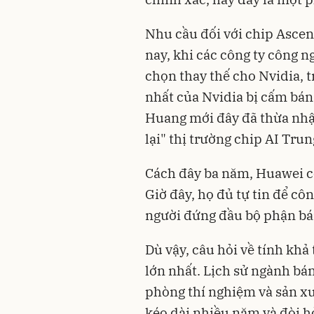
Nhu cầu đối với chip Asce
nay, khi các công ty công 
chọn thay thế cho Nvidia, tr
nhất của Nvidia bị cấm bá
Huang mới đây đã thừa nhậ
lại" thị trường chip AI Tr
Cách đây ba năm, Huawei cò
Giờ đây, họ đủ tự tin để cô
người đứng đầu bộ phận bá
Dù vậy, câu hỏi về tính khả 
lớn nhất. Lịch sử ngành bá
phòng thí nghiệm và sản xu
kéo dài nhiều năm và đòi h