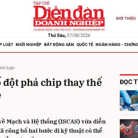
GIỚI THIỆU
bình luận
Thứ Sáu,
07/08/2026
P LUẬT
KHỞI NGHIỆP
BẤT ĐỘNG SẢN
QUỐC TẾ
NGÂN HÀNG - CHỨN
ình luận
đột phá chip thay thế
ĐỌC T
e
Hủy
G
 về Mạch và Hệ thống (ISCAS) vừa diễn
 công bố hai bước đi kỹ thuật có thể