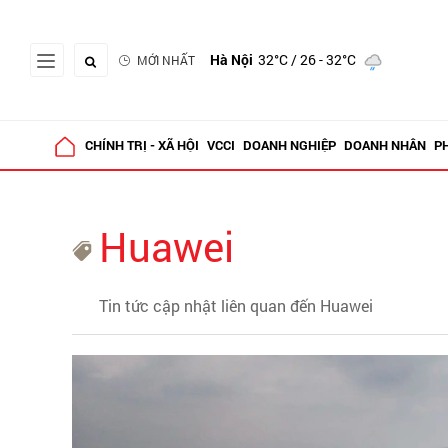
Hà Nội
32°C
/ 26 - 32°C
MỚI NHẤT
CHÍNH TRỊ - XÃ HỘI
VCCI
DOANH NGHIỆP
DOANH NHÂN
P
Huawei
Tin tức cập nhật liên quan đến Huawei