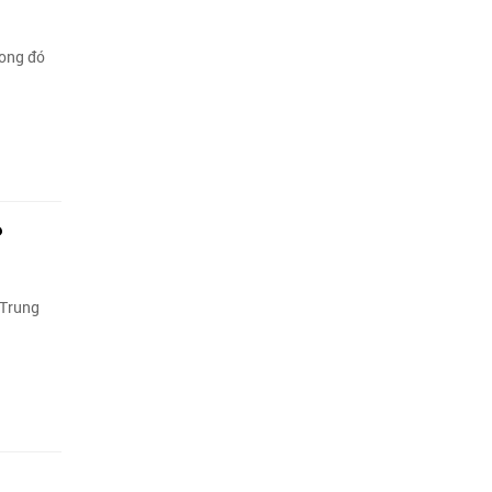
rong đó
?
 Trung