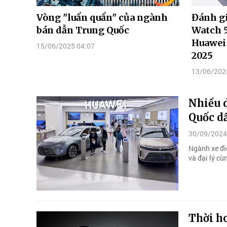
Vòng "luẩn quẩn" của ngành
Đánh gi
bán dẫn Trung Quốc
Watch 
Huawei
15/06/2025 04:07
2025
13/06/202
Nhiều 
Quốc dầ
30/09/2024
Ngành xe đi
và đại lý cù
Thời ho