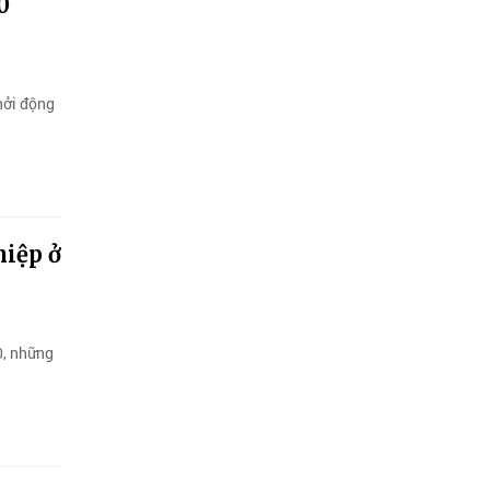
0
hởi động
hiệp ở
0, những