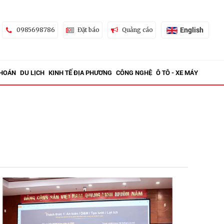
English
0985698786
Đặt báo
Quảng cáo
KHOÁN
DU LỊCH
KINH TẾ ĐỊA PHƯƠNG
CÔNG NGHỆ
Ô TÔ - XE MÁY