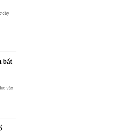
ờ đây
 bất
dựa vào
ổ