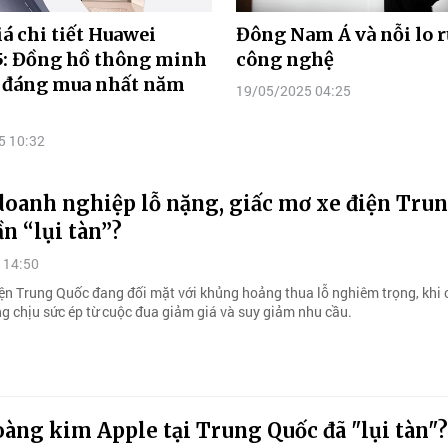
á chi tiết Huawei
Đông Nam Á và nỗi lo r
5: Đồng hồ thông minh
công nghệ
 đáng mua nhất năm
19/05/2025 04:25
5 10:32
doanh nghiệp lỗ nặng, giấc mơ xe điện Tru
n “lụi tàn”?
 14:50
ện Trung Quốc đang đối mặt với khủng hoảng thua lỗ nghiêm trọng, khi
ng chịu sức ép từ cuộc đua giảm giá và suy giảm nhu cầu.
àng kim Apple tại Trung Quốc đã "lụi tàn"?