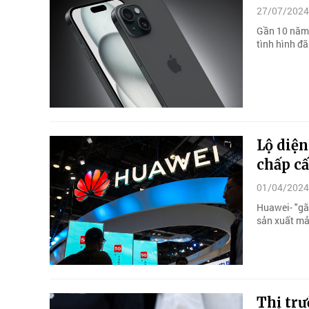
27/07/2024
Gần 10 năm 
tình hình đã
Lộ diệ
chấp c
01/04/2024
Huawei- "gã
sản xuất mả
Thị trư