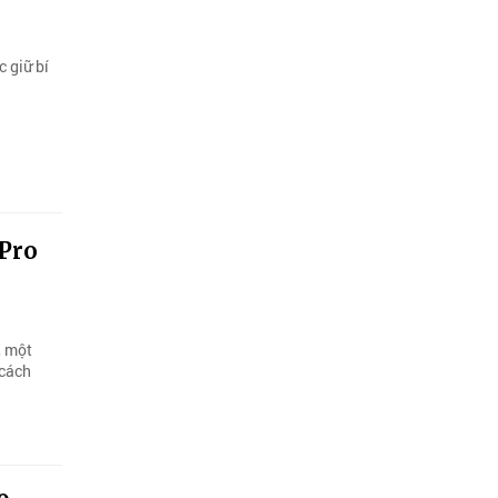
c giữ bí
 Pro
, một
 cách