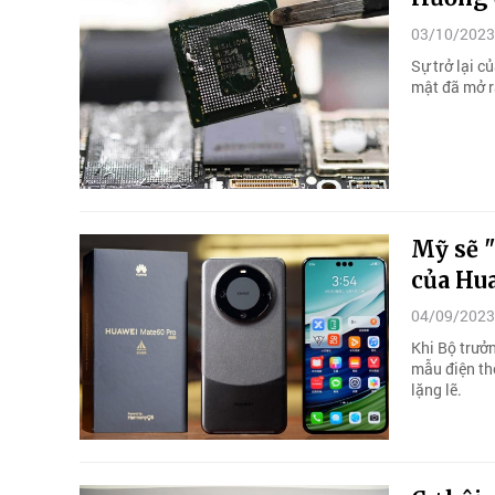
03/10/2023
Sự trở lại c
mật đã mở r
Mỹ sẽ 
của Hu
04/09/2023
Khi Bộ trưở
mẫu điện th
lặng lẽ.