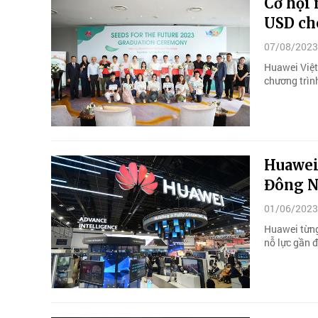
Cơ hội 
USD ch
07/08/2023
Huawei Việt
chương trình
Huawei 
Đông 
01/06/2023
Huawei từng
nỗ lực gần 