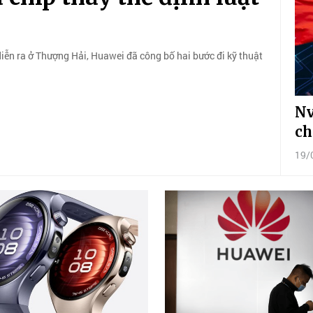
iễn ra ở Thượng Hải, Huawei đã công bố hai bước đi kỹ thuật
Nv
ch
19/