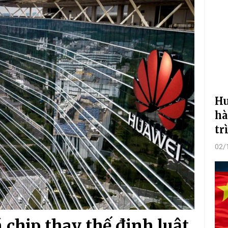
Hu
hà
tr
02/
chip thay thế định luật