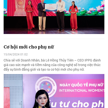
Cơ hội mới cho phụ nữ
15/04/2024 01:02
Chia sẻ với Doanh Nhân, bà Lê Hồng Thủy Tiên – CEO IPPG đánh
giá cao sức mạnh và tiềm năng của công nghệ số trong việc thúc
đẩy sự bình đẳng giới và tạo ra cơ hội mới cho phụ nữ.