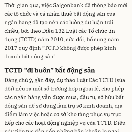
Thời gian qua, việc Saigonbank đã thông báo mời
các tổ chức và cá nhân thuê bất động sản của
ngân hàng đã tạo nên các luồng dư luận trái
chiều, bởi theo Điều 132 Luật các Tổ chức tín
dụng (TCTD) năm 2010, sửa đổi, bổ sung năm
2017 quy định “TCTD không được phép kinh
doanh bất động sản".
TCTD “đi buôn” bất động sản
Đáng chú ý, gần đây, dự thảo Luật Các TCTD (sửa
đổi) nêu ra một số trường hợp ngoại lệ, cho phép
các ngân hàng vẫn được mua, đầu tư, sở hữu bất
động sản để sử dụng làm trụ sở kinh doanh, địa
điểm làm việc hoặc cơ sở kho tàng phục vụ trực
tiếp cho các hoạt động nghiệp vụ của TCTD. Điều
này tiếp tục dẫn đến những băn khoăn lo ngại