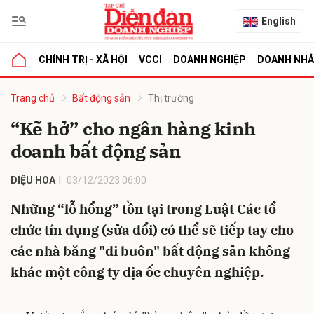
English
CHÍNH TRỊ - XÃ HỘI
VCCI
DOANH NGHIỆP
DOANH NH
bình luận
Trang chủ
Bất động sản
Thị trường
“Kẽ hở” cho ngân hàng kinh
doanh bất động sản
DIỆU HOA
03/12/2023 06:00
Những “lỗ hổng” tồn tại trong Luật Các tổ
chức tín dụng (sửa đổi) có thể sẽ tiếp tay cho
Hủy
G
các nhà băng "đi buôn" bất động sản không
khác một công ty địa ốc chuyên nghiệp.