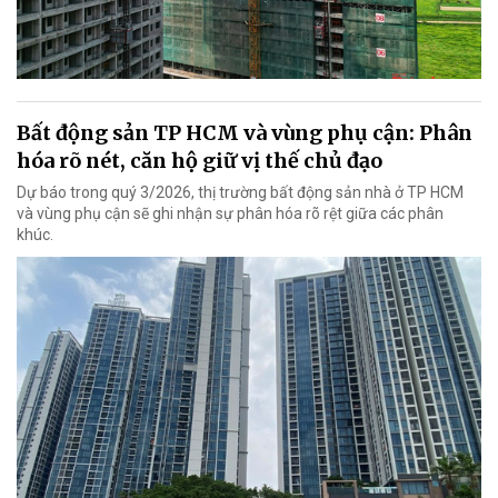
Bất động sản TP HCM và vùng phụ cận: Phân
hóa rõ nét, căn hộ giữ vị thế chủ đạo
Dự báo trong quý 3/2026, thị trường bất động sản nhà ở TP HCM
và vùng phụ cận sẽ ghi nhận sự phân hóa rõ rệt giữa các phân
khúc.