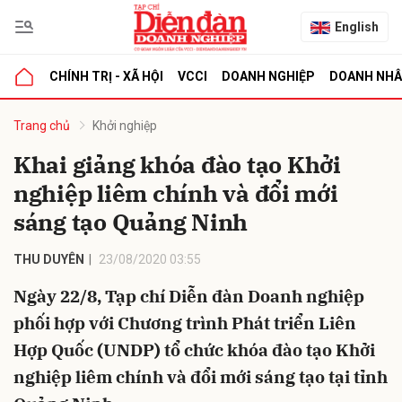
English
CHÍNH TRỊ - XÃ HỘI
VCCI
DOANH NGHIỆP
DOANH NH
bình luận
Trang chủ
Khởi nghiệp
Khai giảng khóa đào tạo Khởi
nghiệp liêm chính và đổi mới
sáng tạo Quảng Ninh
THU DUYÊN
23/08/2020 03:55
Ngày 22/8, Tạp chí Diễn đàn Doanh nghiệp
Hủy
G
phối hợp với Chương trình Phát triển Liên
Hợp Quốc (UNDP) tổ chức khóa đào tạo Khởi
nghiệp liêm chính và đổi mới sáng tạo tại tỉnh