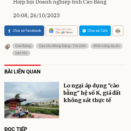
Hiệp hội Doanh nghiệp tỉnh Cao Bằng
20:08, 26/10/2023
Theo dõi trên
Chia sẻ Facebook
Chia sẻ Zalo
Cao Bằng
Cao tốc Đồng Đăng - Trà Lĩnh
Khởi công dự án
cao tốc
BÀI LIÊN QUAN
Lo ngại áp dụng "cào
bằng" hệ số K, giá đất
không sát thực tế
ĐỌC TIẾP