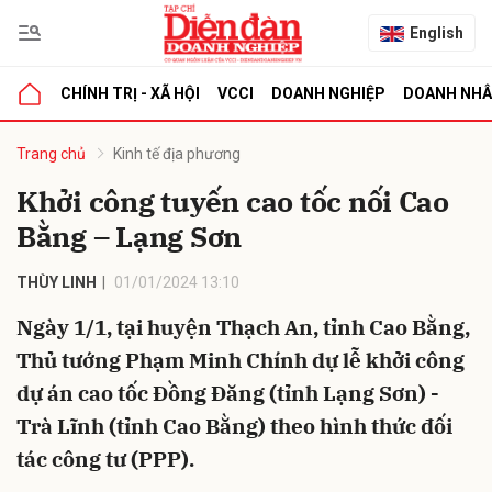
English
CHÍNH TRỊ - XÃ HỘI
VCCI
DOANH NGHIỆP
DOANH NH
bình luận
Trang chủ
Kinh tế địa phương
Khởi công tuyến cao tốc nối Cao
Bằng – Lạng Sơn
THÙY LINH
01/01/2024 13:10
Ngày 1/1, tại huyện Thạch An, tỉnh Cao Bằng,
Thủ tướng Phạm Minh Chính dự lễ khởi công
Hủy
G
dự án cao tốc Đồng Đăng (tỉnh Lạng Sơn) -
Trà Lĩnh (tỉnh Cao Bằng) theo hình thức đối
tác công tư (PPP).