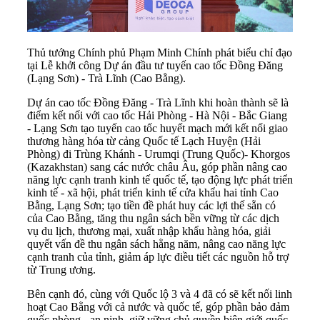
Thủ tướng Chính phủ Phạm Minh Chính phát biểu chỉ đạo
tại Lễ khởi công Dự án đầu tư tuyến cao tốc Đồng Đăng
(Lạng Sơn) - Trà Lĩnh (Cao Bằng).
Dự án cao tốc Đồng Đăng - Trà Lĩnh khi hoàn thành sẽ là
điểm kết nối với cao tốc Hải Phòng - Hà Nội - Bắc Giang
- Lạng Sơn tạo tuyến cao tốc huyết mạch mới kết nối giao
thương hàng hóa từ cảng Quốc tế Lạch Huyện (Hải
Phòng) đi Trùng Khánh - Urumqi (Trung Quốc)- Khorgos
(Kazakhstan) sang các nước châu Âu, góp phần nâng cao
năng lực cạnh tranh kinh tế quốc tế, tạo động lực phát triển
kinh tế - xã hội, phát triển kinh tế cửa khẩu hai tỉnh Cao
Bằng, Lạng Sơn; tạo tiền đề phát huy các lợi thế sẵn có
của Cao Bằng, tăng thu ngân sách bền vững từ các dịch
vụ du lịch, thương mại, xuất nhập khẩu hàng hóa, giải
quyết vấn đề thu ngân sách hằng năm, nâng cao năng lực
cạnh tranh của tỉnh, giảm áp lực điều tiết các nguồn hỗ trợ
từ Trung ương.
Bên cạnh đó, cùng với Quốc lộ 3 và 4 đã có sẽ kết nối linh
hoạt Cao Bằng với cả nước và quốc tế, góp phần bảo đảm
quốc phòng - an ninh, giữ vững chủ quyền biên giới quốc