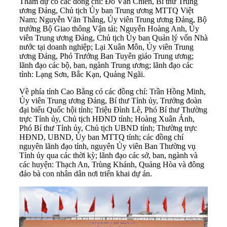
Tham dự có các đồng chí: Đỗ Văn Chiến, Bí thư Trung
ương Đảng, Chủ tịch Ủy ban Trung ương MTTQ Việt
Nam; Nguyễn Văn Thắng, Ủy viên Trung ương Đảng, Bộ
trưởng Bộ Giao thông Vận tải; Nguyễn Hoàng Anh, Ủy
viên Trung ương Đảng, Chủ tịch Ủy ban Quản lý vốn Nhà
nước tại doanh nghiệp; Lại Xuân Môn, Ủy viên Trung
ương Đảng, Phó Trưởng Ban Tuyên giáo Trung ương;
lãnh đạo các bộ, ban, ngành Trung ương; lãnh đạo các
tỉnh: Lạng Sơn, Bắc Kạn, Quảng Ngãi.
Về phía
tỉnh Cao Bằng
có các đồng chí: Trần Hồng Minh,
Ủy viên Trung ương Đảng, Bí thư Tỉnh ủy, Trưởng đoàn
đại biểu Quốc hội tỉnh; Triệu Đình Lê, Phó Bí thư Thường
trực Tỉnh ủy, Chủ tịch HĐND tỉnh; Hoàng Xuân Ánh,
Phó Bí thư Tỉnh ủy, Chủ tịch UBND tỉnh; Thường trực
HĐND, UBND, Ủy ban MTTQ tỉnh; các đồng chí
nguyên lãnh đạo tỉnh, nguyên Ủy viên Ban Thường vụ
Tỉnh ủy qua các thời kỳ; lãnh đạo các sở, ban, ngành và
các huyện: Thạch An, Trùng Khánh, Quảng Hòa và đông
đảo bà con nhân dân nơi triển khai dự án.