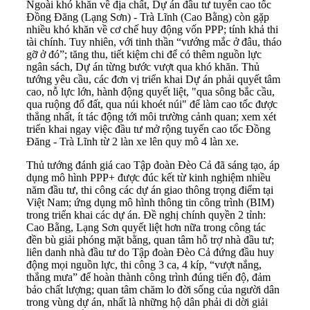
Ngoài khó khăn về địa chất, Dự án đầu tư tuyến cao tốc
Đồng Đăng (Lạng Sơn) - Trà Lĩnh (Cao Bằng) còn gặp
nhiều khó khăn về cơ chế huy động vốn PPP; tính khả thi
tài chính. Tuy nhiên, với tinh thần “vướng mắc ở đâu, tháo
gỡ ở đó”; tăng thu, tiết kiệm chi để có thêm nguồn lực
ngân sách, Dự án từng bước vượt qua khó khăn. Thủ
tướng yêu cầu, các đơn vị triển khai Dự án phải quyết tâm
cao, nỗ lực lớn, hành động quyết liệt, "qua sông bắc cầu,
qua ruộng đổ đất, qua núi khoét núi" để làm cao tốc được
thẳng nhất, ít tác động tới môi trường cảnh quan; xem xét
triển khai ngay việc đầu tư mở rộng tuyến cao tốc Đồng
Đăng - Trà Lĩnh từ 2 làn xe lên quy mô 4 làn xe.
Thủ tướng đánh giá cao Tập đoàn Đèo Cả đã sáng tạo, áp
dụng mô hình PPP+ được đúc kết từ kinh nghiệm nhiều
năm đầu tư, thi công các dự án giao thông trọng điểm tại
Việt Nam; ứng dụng mô hình thông tin công trình (BIM)
trong triển khai các dự án. Đề nghị chính quyền 2 tỉnh:
Cao Bằng, Lạng Sơn quyết liệt hơn nữa trong công tác
đền bù giải phóng mặt bằng, quan tâm hỗ trợ nhà đầu tư;
liên danh nhà đầu tư do Tập đoàn Đèo Cả đứng đầu huy
động mọi nguồn lực, thi công 3 ca, 4 kíp, “vượt nắng,
thắng mưa” để hoàn thành công trình đúng tiến độ, đảm
bảo chất lượng; quan tâm chăm lo đời sống của người dân
trong vùng dự án, nhất là những hộ dân phải di dời giải