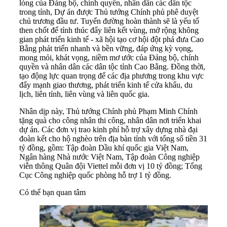
lòng của Đảng bộ, chính quyền, nhân dân các dân tộc
trong tỉnh, Dự án được Thủ tướng Chính phủ phê duyệt
chủ trương đầu tư. Tuyến đường hoàn thành sẽ là yếu tố
then chốt để tỉnh thúc đẩy liên kết vùng, mở rộng không
gian phát triển kinh tế - xã hội tạo cơ hội đột phá đưa Cao
Bằng phát triển nhanh và bền vững, đáp ứng kỳ vọng,
mong mỏi, khát vọng, niềm mơ ước của Đảng bộ, chính
quyền và nhân dân các dân tộc tỉnh Cao Bằng. Đồng thời,
tạo động lực quan trọng để các địa phương trong khu vực
đẩy mạnh giao thương, phát triển kinh tế cửa khẩu, du
lịch, liên tỉnh, liên vùng và liên quốc gia.
Nhân dịp này, Thủ tướng Chính phủ Phạm Minh Chính
tặng quà cho công nhân thi công, nhân dân nơi triển khai
dự án. Các đơn vị trao kinh phí hỗ trợ xây dựng nhà đại
đoàn kết cho hộ nghèo trên địa bàn tỉnh với tổng số tiền 31
tỷ đồng, gồm: Tập đoàn Dầu khí quốc gia Việt Nam,
Ngân hàng Nhà nước Việt Nam, Tập đoàn Công nghiệp
viễn thông Quân đội Viettel mỗi đơn vị 10 tỷ đồng; Tổng
Cục Công nghiệp quốc phòng hỗ trợ 1 tỷ đồng.
Có thể bạn quan tâm