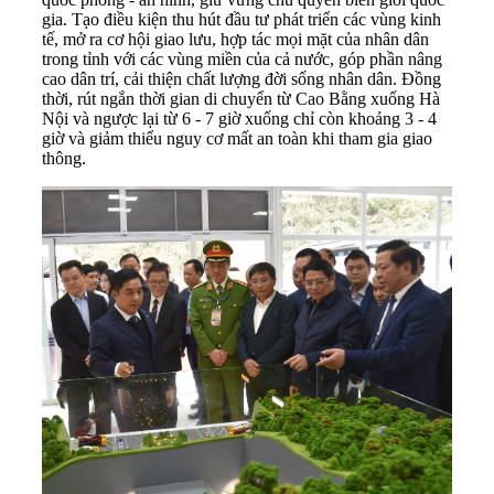
gia. Tạo điều kiện thu hút đầu tư phát triển các vùng kinh
tế, mở ra cơ hội giao lưu, hợp tác mọi mặt của nhân dân
trong tỉnh với các vùng miền của cả nước, góp phần nâng
cao dân trí, cải thiện chất lượng đời sống nhân dân. Đồng
thời, rút ngắn thời gian di chuyển từ
Cao Bằng
xuống Hà
Nội và ngược lại từ 6 - 7 giờ xuống chỉ còn khoảng 3 - 4
giờ và giảm thiểu nguy cơ mất an toàn khi tham gia giao
thông.