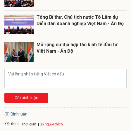
Tổng Bí thư, Chủ tịch nước Tô Lâm dự
Diễn đàn doanh nghiệp Việt Nam - Ấn Độ
Mở rộng dư địa hợp tác kinh tế đầu tư
Việt Nam - Ấn Độ
Gửi bình luận
(0) Bình luận
Xếp theo:
Số người thích
Thời gian