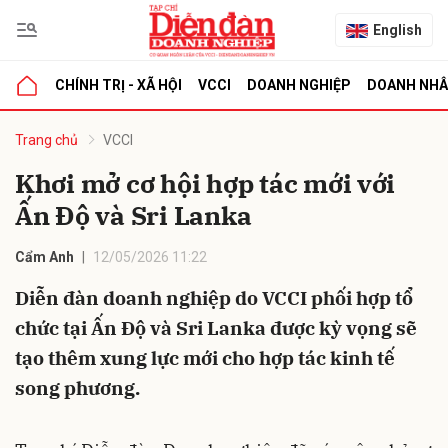
English
CHÍNH TRỊ - XÃ HỘI
VCCI
DOANH NGHIỆP
DOANH NH
bình luận
Trang chủ
VCCI
Khơi mở cơ hội hợp tác mới với
Ấn Độ và Sri Lanka
Cẩm Anh
12/05/2026 11:22
Diễn đàn doanh nghiệp do VCCI phối hợp tổ
chức tại Ấn Độ và Sri Lanka được kỳ vọng sẽ
Hủy
G
tạo thêm xung lực mới cho hợp tác kinh tế
song phương.