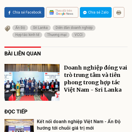
Theo dõi trên
Chia sẻ Facebook
Chia sẻ Zalo
Ấn Độ
Sri Lanka
Diễn đàn doanh nghiệp
Hợp tác kinh tế
Thương mại
VCCI
BÀI LIÊN QUAN
Doanh nghiệp đóng vai
trò trung tâm và tiên
phong trong hợp tác
Việt Nam - Sri Lanka
ĐỌC TIẾP
Kết nối doanh nghiệp Việt Nam - Ấn Độ
hướng tới chuỗi giá trị mới