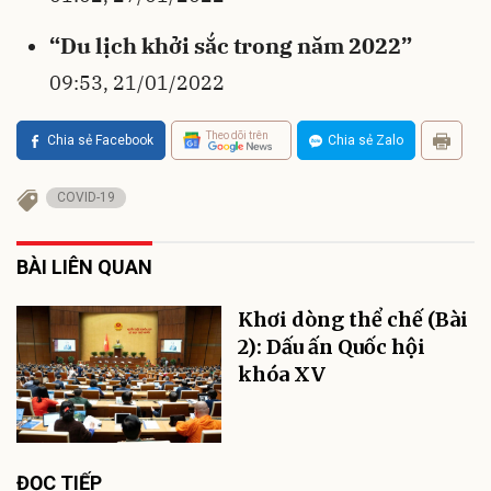
“Du lịch khởi sắc trong năm 2022”
09:53, 21/01/2022
Theo dõi trên
Chia sẻ Facebook
Chia sẻ Zalo
COVID-19
BÀI LIÊN QUAN
Khơi dòng thể chế (Bài
2): Dấu ấn Quốc hội
khóa XV
ĐỌC TIẾP