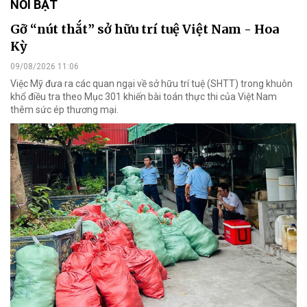
NỔI BẬT
Gỡ “nút thắt” sở hữu trí tuệ Việt Nam - Hoa
Kỳ
09/08/2026 11:06
Việc Mỹ đưa ra các quan ngại về sở hữu trí tuệ (SHTT) trong khuôn
khổ điều tra theo Mục 301 khiến bài toán thực thi của Việt Nam
thêm sức ép thương mại.