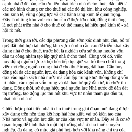
cạnh nhà ở để bán, cần ưu tiên phát triển nhà ở cho thuê, đặc biệt là
các mô hình chung cư cho thuê tại các đô thị lớn, khu công nghiệp,
khu kinh tế, vùng động lực và các hành lang kinh tế quan trọng.
Đây là những khu vực có nhu cầu ở thực lớn nhất, đồng thời cũng
là nơi phát triển nhà ở cho thuê có thể mang lại hiệu quả kinh tế - xã
hội rõ nét.
Trong thời gian tới, các địa phương cần sớm xác định nhu cầu, bố trí
quỹ đất phù hợp tại những khu vực có nhu cầu cao để triển khai xây
dựng nhà ở cho thuê, trước hết là nghiên cứu sử dụng nguồn vốn
đầu tư công nhằm tạo lập quỹ nhà ở cho thuê. Cùng với đó, việc
huy động nguồn lực xã hội hóa tiếp tục giữ vai trò then chốt trong
việc mở rộng nguồn cung nhà ở cho thuê trong dài hạn. Cần huy
động tối đa các nguồn lực, đa dạng hóa các kênh vốn, không chỉ
dựa vào ngân sách nhà nước mà còn tập trung khơi thông dòng vốn
tư nhân, các nguồn vốn trung và dài hạn từ quỹ đầu tư, tổ chức tín
dụng. Đồng thời, sử dụng hiệu quả nguồn lực Nhà nước để dẫn dắt
thị trường, tạo động lực thu hút khu vực tư nhân tham gia đầu tư,
phát triển nhà ở.
Chiến lược phát triển nhà ở cho thuê trong giai đoạn mới đang được
xây dựng trên nền tảng kết hợp hài hòa giữa vai trò kiến tạo của
Nhà nước và nguồn lực đầu tư của khu vực tư nhân. Đây sẽ là cơ sở
quan trọng để hình thành một thị trường nhà ở cho thuê chuyên
nghiệp, đa dạng, có mức giá phù hợp hơn với khả năng chi trả của