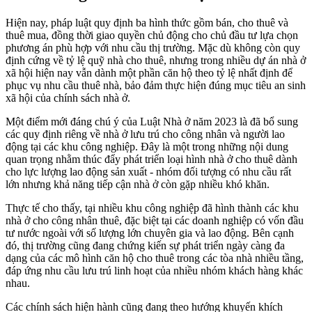
Hiện nay, pháp luật quy định ba hình thức gồm bán, cho thuê và
thuê mua, đồng thời giao quyền chủ động cho chủ đầu tư lựa chọn
phương án phù hợp với nhu cầu thị trường. Mặc dù không còn quy
định cứng về tỷ lệ quỹ nhà cho thuê, nhưng trong nhiều dự án nhà ở
xã hội hiện nay vẫn dành một phần căn hộ theo tỷ lệ nhất định để
phục vụ nhu cầu thuê nhà, bảo đảm thực hiện đúng mục tiêu an sinh
xã hội của chính sách nhà ở.
Một điểm mới đáng chú ý của Luật Nhà ở năm 2023 là đã bổ sung
các quy định riêng về nhà ở lưu trú cho công nhân và người lao
động tại các khu công nghiệp. Đây là một trong những nội dung
quan trọng nhằm thúc đẩy phát triển loại hình nhà ở cho thuê dành
cho lực lượng lao động sản xuất - nhóm đối tượng có nhu cầu rất
lớn nhưng khả năng tiếp cận nhà ở còn gặp nhiều khó khăn.
Thực tế cho thấy, tại nhiều khu công nghiệp đã hình thành các khu
nhà ở cho công nhân thuê, đặc biệt tại các doanh nghiệp có vốn đầu
tư nước ngoài với số lượng lớn chuyên gia và lao động. Bên cạnh
đó, thị trường cũng đang chứng kiến sự phát triển ngày càng đa
dạng của các mô hình căn hộ cho thuê trong các tòa nhà nhiều tầng,
đáp ứng nhu cầu lưu trú linh hoạt của nhiều nhóm khách hàng khác
nhau.
Các chính sách hiện hành cũng đang theo hướng khuyến khích