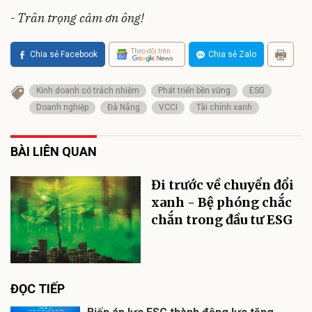
- Trân trọng cảm ơn ông!
Theo dõi trên
Chia sẻ Facebook
Chia sẻ Zalo
Kinh doanh có trách nhiệm
Phát triển bền vững
ESG
Doanh nghiệp
Đà Nẵng
VCCI
Tài chính xanh
BÀI LIÊN QUAN
Đi trước về chuyển đổi
xanh - Bệ phóng chắc
chắn trong đầu tư ESG
ĐỌC TIẾP