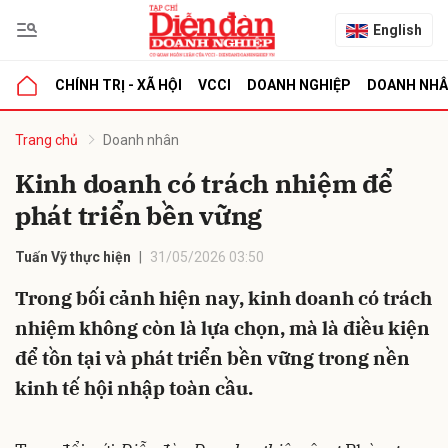
English
CHÍNH TRỊ - XÃ HỘI
VCCI
DOANH NGHIỆP
DOANH NH
bình luận
Trang chủ
Doanh nhân
Kinh doanh có trách nhiệm để
phát triển bền vững
Tuấn Vỹ thực hiện
31/05/2026 03:50
Trong bối cảnh hiện nay, kinh doanh có trách
nhiệm không còn là lựa chọn, mà là điều kiện
Hủy
G
để tồn tại và phát triển bền vững trong nền
kinh tế hội nhập toàn cầu.