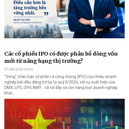
Các cổ phiếu IPO có được phân bổ dòng vốn
mới từ nâng hạng thị trường?
07/08/2026 04:05
"Sóng" chào bán cổ phần ra công chúng (IPO) của nhiều doanh
nghiệp bắt đầu dâng trở lại từ quý II/2026, với sự xuất hiện của
DMX, LPS, DVV, AMY... và tới đây sẽ còn hàng loạt doanh nghiệp
khác.