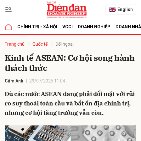
English
CHÍNH TRỊ - XÃ HỘI
VCCI
DOANH NGHIỆP
DOANH NH
bình luận
Trang chủ
Quốc tế
Đối ngoại
Kinh tế ASEAN: Cơ hội song hành
thách thức
Cẩm Anh
29/07/2025 11:04
Dù các nước ASEAN đang phải đối mặt với rủi
ro suy thoái toàn cầu và bất ổn địa chính trị,
Hủy
G
nhưng cơ hội tăng trưởng vẫn còn.