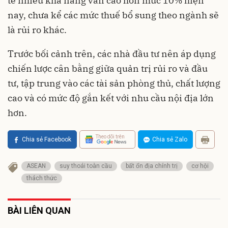
tế nhiều khả năng vẫn cao hơn mức 10% hiện
nay, chưa kể các mức thuế bổ sung theo ngành sẽ
là rủi ro khác.
Trước bối cảnh trên, các nhà đầu tư nên áp dụng
chiến lược cân bằng giữa quản trị rủi ro và đầu
tư, tập trung vào các tài sản phòng thủ, chất lượng
cao và có mức độ gắn kết với nhu cầu nội địa lớn
hơn.
Theo dõi trên
Chia sẻ Facebook
Chia sẻ Zalo
ASEAN
suy thoái toàn cầu
bất ổn địa chính trị
cơ hội
thách thức
BÀI LIÊN QUAN