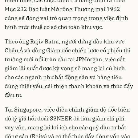
miễn thuế, các cuộc điều tra đang diễn ra theo
Mục 232 Đạo luật Mở rộng Thương mại 1962
cũng sẽ đóng vai trò quan trọng trong việc định
hình mức thuế cơ sở cho toàn khu vực.
Theo ông Rajiv Batra, người đứng đầu khu vực
Châu Á và đồng Giám đốc chiến lược cổ phiếu thị
trường mới nổi toàn cầu tại JPMorgan, việc cắt
giảm lãi suất được kỳ vọng sẽ mang lại cú hích
cho các ngành như bất động sản và hàng tiêu
dùng thiết yếu, cải thiện thanh khoản và thúc đẩy
đầu tư.
Tại Singapore, việc điều chỉnh giảm độ dốc biên
độ tỷ giá hối đoái S$NEER đã làm giảm chi phí
vay vốn, mang lại lợi ích cho các quỹ đầu tư bất
động sản (Reits) và có thể thúc đẩy dòng vốn vào