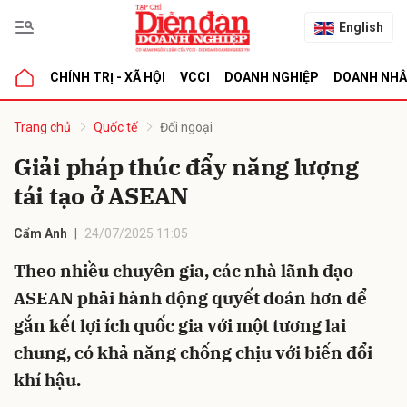
English
CHÍNH TRỊ - XÃ HỘI
VCCI
DOANH NGHIỆP
DOANH NH
bình luận
Trang chủ
Quốc tế
Đối ngoại
Giải pháp thúc đẩy năng lượng
tái tạo ở ASEAN
Cẩm Anh
24/07/2025 11:05
Theo nhiều chuyên gia, các nhà lãnh đạo
ASEAN phải hành động quyết đoán hơn để
Hủy
G
gắn kết lợi ích quốc gia với một tương lai
chung, có khả năng chống chịu với biến đổi
khí hậu.