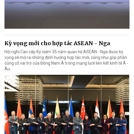
Kỳ vọng mới cho hợp tác ASEAN - Nga
Hội nghị Cao cấp Kỷ niệm 35 năm quan hệ ASEAN - Nga được kỳ
vọng sẽ mở ra những định hướng hợp tác mới, cũng như góp phần
củng cố vai trò của Đông Nam Á trong mạng lưới liên kết kinh tế Á -
Âu.