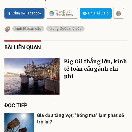
Theo dõi trên
Chia sẻ Facebook
Chia sẻ Zalo
kinh tế toàn cầu
Trung Quốc mở cửa
BÀI LIÊN QUAN
Big Oil thắng lớn, kinh
tế toàn cầu gánh chi
phí
ĐỌC TIẾP
Giá dầu tăng vọt, "bóng ma" lạm phát sẽ
trở lại?