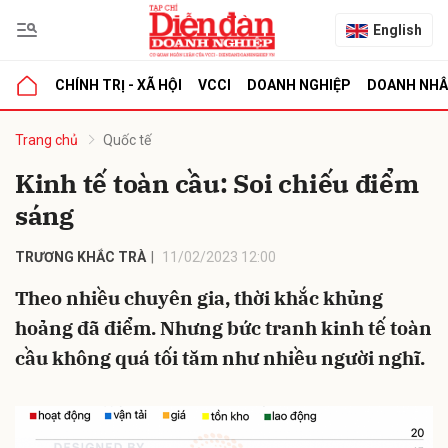
English
CHÍNH TRỊ - XÃ HỘI
VCCI
DOANH NGHIỆP
DOANH NH
bình luận
Trang chủ
Quốc tế
Kinh tế toàn cầu: Soi chiếu điểm
sáng
TRƯƠNG KHẮC TRÀ
11/02/2023 12:00
Theo nhiều chuyên gia, thời khắc khủng
hoảng đã điểm. Nhưng bức tranh kinh tế toàn
Hủy
G
cầu không quá tối tăm như nhiều người nghĩ.