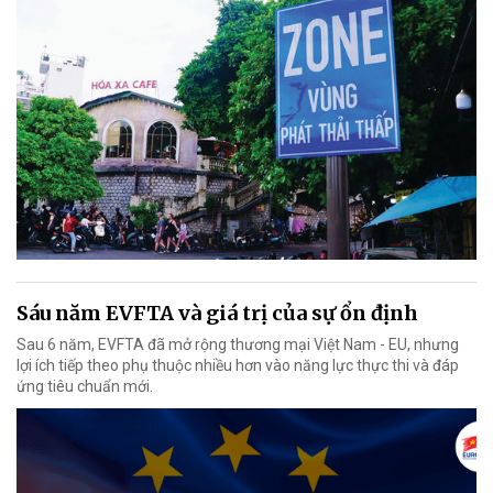
Sáu năm EVFTA và giá trị của sự ổn định
Sau 6 năm, EVFTA đã mở rộng thương mại Việt Nam - EU, nhưng
lợi ích tiếp theo phụ thuộc nhiều hơn vào năng lực thực thi và đáp
ứng tiêu chuẩn mới.