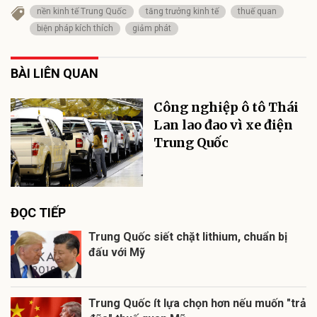
nền kinh tế Trung Quốc
tăng trưởng kinh tế
thuế quan
biện pháp kích thích
giảm phát
BÀI LIÊN QUAN
Công nghiệp ô tô Thái
Lan lao đao vì xe điện
Trung Quốc
ĐỌC TIẾP
Trung Quốc siết chặt lithium, chuẩn bị
đấu với Mỹ
Trung Quốc ít lựa chọn hơn nếu muốn "trả