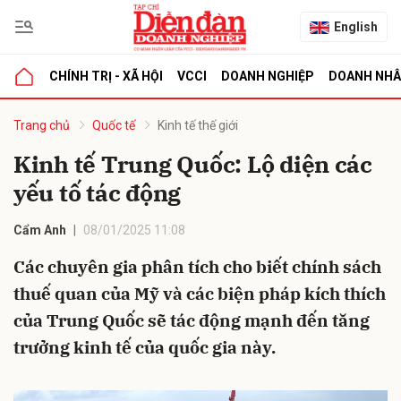
English
CHÍNH TRỊ - XÃ HỘI
VCCI
DOANH NGHIỆP
DOANH NH
bình luận
Trang chủ
Quốc tế
Kinh tế thế giới
Kinh tế Trung Quốc: Lộ diện các
yếu tố tác động
Cẩm Anh
08/01/2025 11:08
Các chuyên gia phân tích cho biết chính sách
thuế quan của Mỹ và các biện pháp kích thích
Hủy
G
của Trung Quốc sẽ tác động mạnh đến tăng
trưởng kinh tế của quốc gia này.