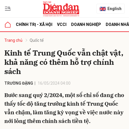
English
CHÍNH TRỊ - XÃ HỘI
VCCI
DOANH NGHIỆP
DOANH NH
bình luận
Trang chủ
Quốc tế
Kinh tế Trung Quốc vẫn chật vật,
khả năng có thêm hỗ trợ chính
sách
TRƯỜNG ĐẶNG
16/05/2024 04:00
Bước sang quý 2/2024, một số chỉ số đang cho
Hủy
G
thấy tốc độ tăng trưởng kinh tế Trung Quốc
vẫn chậm, làm tăng kỳ vọng về việc nước này
nới lỏng thêm chính sách tiền tệ.