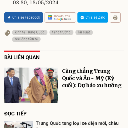
03:30, 13/05/2024
Theo dõi trên
Chia sẻ Facebook
Chia sẻ Zalo
kinh tế Trung Quốc
tăng trưởng
lãi suất
nới lỏng tiền tệ
BÀI LIÊN QUAN
Căng thẳng Trung
Quốc và Âu - Mỹ (Kỳ
cuối): Dự báo xu hướng
ĐỌC TIẾP
Trung Quốc tung loại xe điện mới, châu