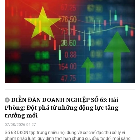
DIỄN ĐÀN DOANH NGHIỆP SỐ 63: Hải
Phòng: Đột phá từ những động lực tăng
trưởng mới
07/08/2026 06:27
Số 63 DĐDN tập trung nhiều nội dung về cơ chế đặc thù xử lý vi
phạm pháp luật, quy định thời hạn chung cư, đầu tư đổi mới sáng