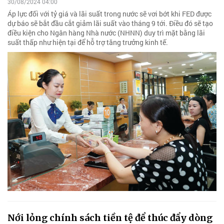
30/08/2024 04:00
Áp lực đối với tỷ giá và lãi suất trong nước sẽ vơi bớt khi FED được
dự báo sẽ bắt đầu cắt giảm lãi suất vào tháng 9 tới. Điều đó sẽ tạo
điều kiện cho Ngân hàng Nhà nước (NHNN) duy trì mặt bằng lãi
suất thấp như hiện tại để hỗ trợ tăng trưởng kinh tế.
Nới lỏng chính sách tiền tệ để thúc đẩy dòng