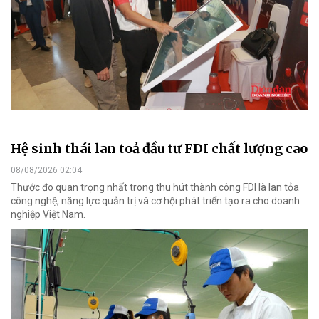
Hệ sinh thái lan toả đầu tư FDI chất lượng cao
08/08/2026 02:04
Thước đo quan trọng nhất trong thu hút thành công FDI là lan tỏa
công nghệ, năng lực quản trị và cơ hội phát triển tạo ra cho doanh
nghiệp Việt Nam.