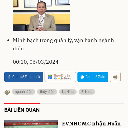
Minh bạch trong quản lý, vận hành ngành
điện
00:10, 06/03/2024
Theo dõi trên
Chia sẻ Facebook
Chia sẻ Zalo
ngành điện
thủy điện
La Nina
El Nino
BÀI LIÊN QUAN
EVNHCMC nhận Huân