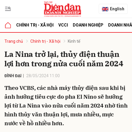
English
CHÍNH TRỊ - XÃ HỘI
VCCI
DOANH NGHIỆP
DOANH NH
bình luận
Trang chủ
Chính trị - Xã hội
Kinh tế
La Nina trở lại, thủy điện thuận
lợi hơn trong nửa cuối năm 2024
ĐÌNH ĐẠI
28/05/2024 11:00
Theo VCBS, các nhà máy thủy điện sau khi bị
ảnh hưởng tiêu cực do pha El Nino sẽ hưởng
Hủy
G
lợi từ La Nina vào nửa cuối năm 2024 nhờ tình
hình thủy văn thuận lợi, mưa nhiều, mực
nước về hồ nhiều hơn.