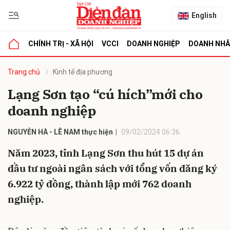
English
CHÍNH TRỊ - XÃ HỘI
VCCI
DOANH NGHIỆP
DOANH NH
bình luận
Trang chủ
Kinh tế địa phương
Lạng Sơn tạo “cú hích”mới cho
doanh nghiệp
NGUYỄN HÀ - LÊ NAM thực hiện
09/02/2024 06:36
Năm 2023, tỉnh Lạng Sơn thu hút 15 dự án
đầu tư ngoài ngân sách với tổng vốn đăng ký
Hủy
G
6.922 tỷ đồng, thành lập mới 762 doanh
nghiệp.