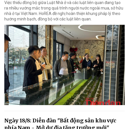
Việc thiếu đồng bộ giữa Luật Nhà ở và các luật liên quan đang tạo
ra nhiều vướng mắc trong quá trình người nước ngoài mua, sở hữu
nhà ở tại Việt Nam. HoREA đề nghị hoàn thiện khung pháp lý theo
hướng minh bạch, đồng bộ với các luật liên quan.
Ngày 18/8: Diễn đàn "Bất động sản khu vực
phía Nam - Mở dư địa tăng trưởng mới"