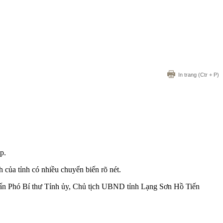
In trang
(Ctr + P)
p.
 của tỉnh có nhiều chuyển biến rõ nét.
g vấn Phó Bí thư Tỉnh ủy, Chủ tịch UBND tỉnh Lạng Sơn Hồ Tiến