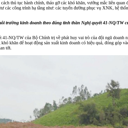
i cách thủ tục hành chính, tháo gỡ các khó khăn, vướng mắc liên quan 
u tư các công trình hạ tầng như: các tuyến đường phục vụ XNK, hệ thốn
n môi trường kinh doanh theo đúng tinh thần Nghị quyết 41-NQ/TW củ
t 41-NQ/TW của Bộ Chính trị về phát huy vai trò của đội ngũ doanh nhâ
khó khăn để hoạt động sản xuất kinh doanh có hiệu quả, đóng góp vào s
an tới.