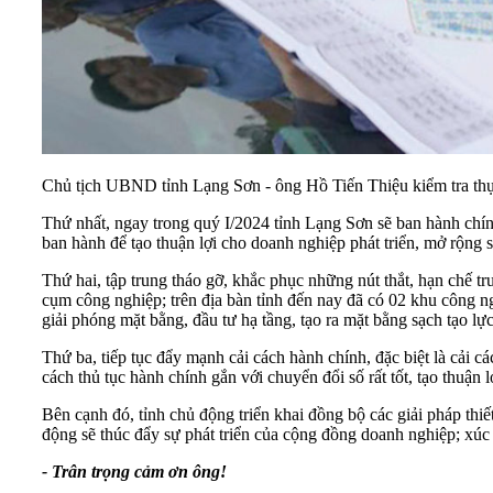
Chủ tịch UBND tỉnh Lạng Sơn - ông Hồ Tiến Thiệu kiểm tra thực
Thứ nhất, ngay trong quý I/2024 tỉnh Lạng Sơn sẽ ban hành chính
ban hành để tạo thuận lợi cho doanh nghiệp phát triển, mở rộng 
Thứ hai, tập trung tháo gỡ, khắc phục những nút thắt, hạn chế 
cụm công nghiệp; trên địa bàn tỉnh đến nay đã có 02 khu công n
giải phóng mặt bằng, đầu tư hạ tầng, tạo ra mặt bằng sạch tạo lự
Thứ ba, tiếp tục đẩy mạnh cải cách hành chính, đặc biệt là cải c
cách thủ tục hành chính gắn với chuyển đổi số rất tốt, tạo thuận 
Bên cạnh đó, tỉnh chủ động triển khai đồng bộ các giải pháp th
động sẽ thúc đẩy sự phát triển của cộng đồng doanh nghiệp; xúc 
- Trân trọng cảm ơn ông!