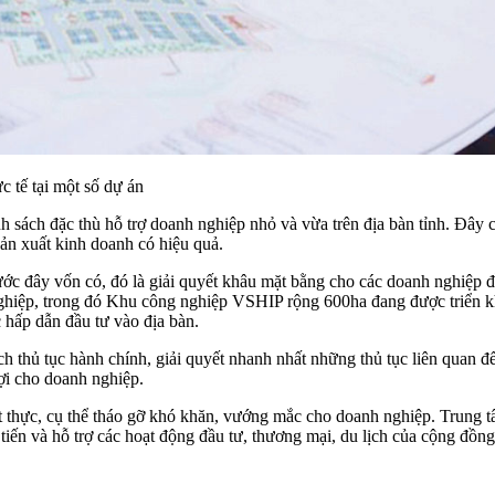
 tế tại một số dự án
 sách đặc thù hỗ trợ doanh nghiệp nhỏ và vừa trên địa bàn tỉnh. Đây c
sản xuất kinh doanh có hiệu quả.
trước đây vốn có, đó là giải quyết khâu mặt bằng cho các doanh nghiệp
ghiệp, trong đó Khu công nghiệp VSHIP rộng 600ha đang được triển kha
c hấp dẫn đầu tư vào địa bàn.
ách thủ tục hành chính, giải quyết nhanh nhất những thủ tục liên quan 
lợi cho doanh nghiệp.
iết thực, cụ thể tháo gỡ khó khăn, vướng mắc cho doanh nghiệp. Trung 
tiến và hỗ trợ các hoạt động đầu tư, thương mại, du lịch của cộng đồn