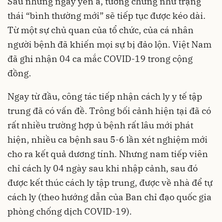
Sau những ngày yên ả, tưởng chừng như trạng
thái “bình thường mới” sẽ tiếp tục được kéo dài.
Từ một sự chủ quan của tổ chức, của cá nhân
người bệnh đã khiến mọi sự bị đảo lộn. Việt Nam
đã ghi nhận 04 ca mắc
COVID-19
trong cộng
đồng.
Ngay từ đầu, công tác tiếp nhận cách ly y tế tập
trung đã có vấn đề. Trông bối cảnh hiện tại đã có
rất nhiều trường hợp ủ bệnh rất lâu mới phát
hiện, nhiều ca bệnh sau 5-6 lần xét nghiệm mới
cho ra kết quả dương tính. Nhưng nam tiếp viên
chỉ cách ly 04 ngày sau khi nhập cảnh, sau đó
được kết thúc cách ly tập trung, được về nhà để tự
cách ly (theo hướng dẫn của Ban chỉ đạo quốc gia
phòng chống dịch COVID-19).