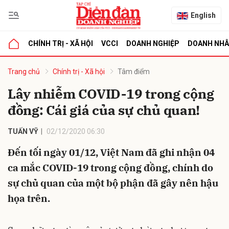
English
CHÍNH TRỊ - XÃ HỘI
VCCI
DOANH NGHIỆP
DOANH NH
bình luận
Trang chủ
Chính trị - Xã hội
Tâm điểm
Lây nhiễm COVID-19 trong cộng
đồng: Cái giá của sự chủ quan!
TUẤN VỸ
02/12/2020 06:30
Đến tối ngày 01/12, Việt Nam đã ghi nhận 04
ca mắc COVID-19 trong cộng đồng, chính do
Hủy
G
sự chủ quan của một bộ phận đã gây nên hậu
họa trên.