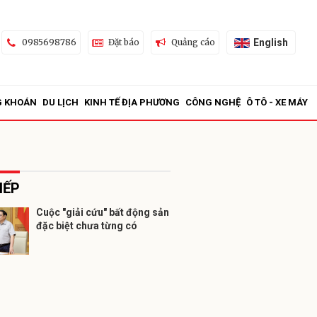
English
0985698786
Đặt báo
Quảng cáo
G KHOÁN
DU LỊCH
KINH TẾ ĐỊA PHƯƠNG
CÔNG NGHỆ
Ô TÔ - XE MÁY
IẾP
Cuộc "giải cứu" bất động sản
đặc biệt chưa từng có
ửi