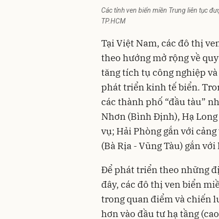
Các tỉnh ven biển miền Trung liên tục đượ
TP.HCM
Tại Việt Nam, các đô thị ve
theo hướng mở rộng về quy 
tăng tích tụ công nghiệp v
phát triển kinh tế biển. Tr
các thành phố “đầu tàu” n
Nhơn (Bình Định), Hạ Long (
vụ; Hải Phòng gắn với cảng
(Bà Rịa - Vũng Tàu) gắn với
Để phát triển theo những đị
đây, các
đô thị ven biển
miề
trong quan điểm và chiến l
hơn vào đầu tư hạ tầng (cao