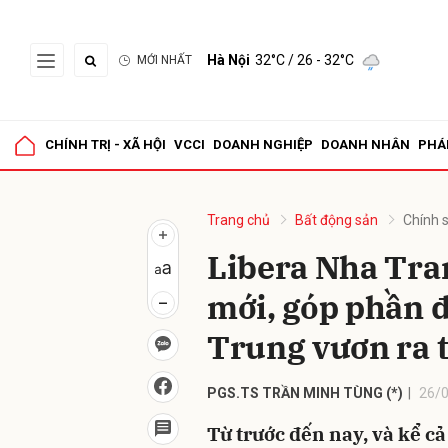
Hà Nội
32°C
/ 26 - 32°C
MỚI NHẤT
Gửi 
CHÍNH TRỊ - XÃ HỘI
VCCI
DOANH NGHIỆP
DOANH NHÂN
PHÁ
Trang chủ
Bất động sản
Chính 
Libera Nha Tran
mới, góp phần đ
Trung vươn ra t
PGS.TS TRẦN MINH TÙNG (*)
26/0
Từ trước đến nay, và kể cả 