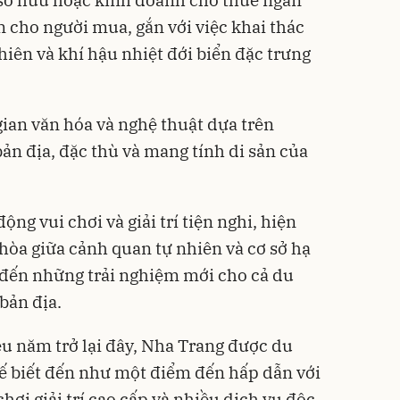
sở hữu hoặc kinh doanh cho thuê ngắn
n cho người mua, gắn với việc khai thác
hiên và khí hậu nhiệt đới biển đặc trưng
gian văn hóa và nghệ thuật dựa trên
bản địa, đặc thù và mang tính di sản của
ộng vui chơi và giải trí tiện nghi, hiện
 hòa giữa cảnh quan tự nhiên và cơ sở hạ
đến những trải nghiệm mới cho cả du
bản địa.
ều năm trở lại đây, Nha Trang được du
ế biết đến như một điểm đến hấp dẫn với
chơi giải trí cao cấp và nhiều dịch vụ độc