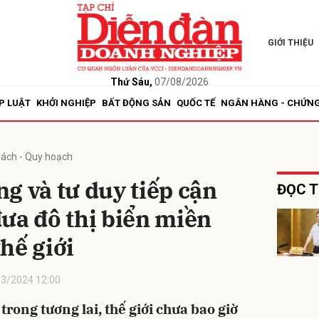
GIỚI THIỆU
bình luận
Thứ Sáu,
07/08/2026
P LUẬT
KHỞI NGHIỆP
BẤT ĐỘNG SẢN
QUỐC TẾ
NGÂN HÀNG - CHỨN
sách - Quy hoạch
g và tư duy tiếp cận
ĐỌC T
ưa đô thị biển miền
Hủy
G
hế giới
3/2024 12:00
trong tương lai, thế giới chưa bao giờ