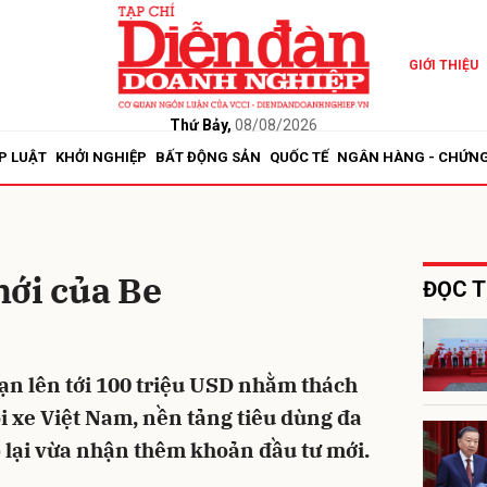
GIỚI THIỆU
bình luận
Thứ Bảy,
08/08/2026
P LUẬT
KHỞI NGHIỆP
BẤT ĐỘNG SẢN
QUỐC TẾ
NGÂN HÀNG - CHỨN
mới của Be
ĐỌC T
Hủy
G
ạn lên tới 100 triệu USD nhằm thách
ọi xe Việt Nam, nền tảng tiêu dùng đa
 lại vừa nhận thêm khoản đầu tư mới.