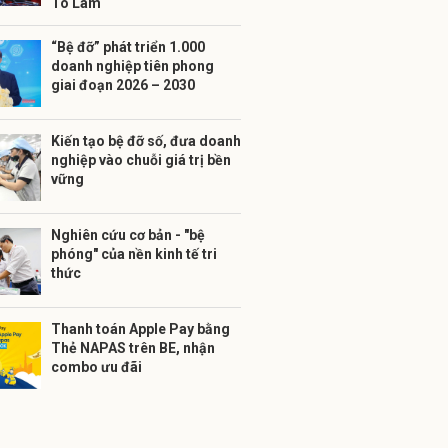
Tô Lâm
“Bệ đỡ” phát triển 1.000
doanh nghiệp tiên phong
giai đoạn 2026 – 2030
Kiến tạo bệ đỡ số, đưa doanh
nghiệp vào chuỗi giá trị bền
vững
Nghiên cứu cơ bản - "bệ
phóng" của nền kinh tế tri
thức
Thanh toán Apple Pay bằng
Thẻ NAPAS trên BE, nhận
combo ưu đãi