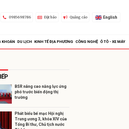
English
0985698786
Đặt báo
Quảng cáo
G KHOÁN
DU LỊCH
KINH TẾ ĐỊA PHƯƠNG
CÔNG NGHỆ
Ô TÔ - XE MÁY
IẾP
BSR nâng cao năng lực ứng
phó trước biến động thị
ửi
trường
Phát biểu bế mạc Hội nghị
Trung ương 3, khóa XIV của
Tổng Bí thư, Chủ tịch nước