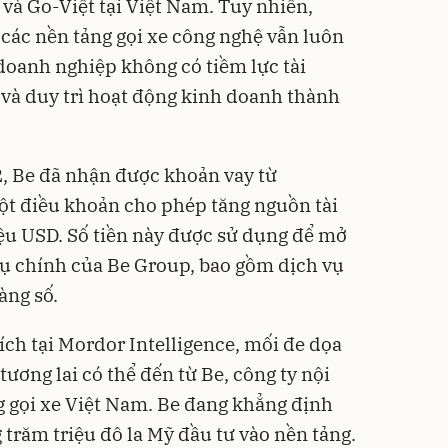
 và Go-Việt tại Việt Nam. Tuy nhiên,
 các nền tảng gọi xe công nghệ vẫn luôn
 doanh nghiệp không có tiềm lực tài
i và duy trì hoạt động kinh doanh thành
2,
Be
đã nhận được khoản vay từ
t điều khoản cho phép tăng nguồn tài
riệu USD. Số tiền này được sử dụng để mở
vụ chính của Be Group, bao gồm dịch vụ
àng số.
ích tại Mordor Intelligence, mối đe dọa
tương lai có thể đến từ Be, công ty nội
ng gọi xe Việt Nam. Be đang khẳng định
 trăm triệu đô la Mỹ đầu tư vào nền tảng.