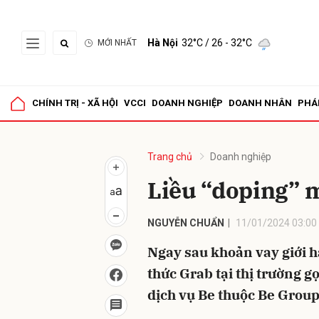
Hà Nội
32°C
/ 26 - 32°C
MỚI NHẤT
Gửi 
CHÍNH TRỊ - XÃ HỘI
VCCI
DOANH NGHIỆP
DOANH NHÂN
PHÁ
Trang chủ
Doanh nghiệp
Liều “doping” 
NGUYỄN CHUẨN
11/01/2024 03:00
Ngay sau khoản vay giới h
thức Grab tại thị trường g
dịch vụ Be thuộc Be Group