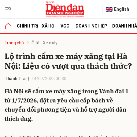
English
CHÍNH TRỊ - XÃ HỘI
VCCI
DOANH NGHIỆP
DOANH NH
bình luận
Trang chủ
Ô tô - Xe máy
Lộ trình cấm xe máy xăng tại Hà
Nội: Liệu có vượt qua thách thức?
Thanh Trà
14/07/2025 00:30
Hà Nội sẽ cấm xe máy xăng trong Vành đai 1
từ 1/7/2026, đặt ra yêu cầu cấp bách về
Hủy
G
chuyển đổi phương tiện và hỗ trợ người dân
thích ứng.