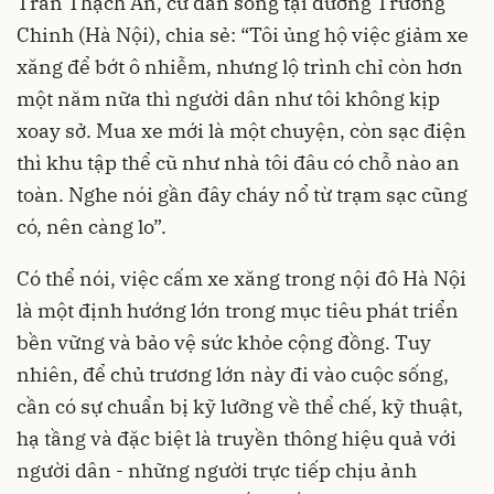
Trần Thạch An, cư dân sống tại đường Trường
Chinh (Hà Nội), chia sẻ: “Tôi ủng hộ việc giảm xe
xăng để bớt ô nhiễm, nhưng lộ trình chỉ còn hơn
một năm nữa thì người dân như tôi không kịp
xoay sở. Mua xe mới là một chuyện, còn sạc điện
thì khu tập thể cũ như nhà tôi đâu có chỗ nào an
toàn. Nghe nói gần đây cháy nổ từ trạm sạc cũng
có, nên càng lo”.
Có thể nói, việc cấm xe xăng trong nội đô Hà Nội
là một định hướng lớn trong mục tiêu phát triển
bền vững và bảo vệ sức khỏe cộng đồng. Tuy
nhiên, để chủ trương lớn này đi vào cuộc sống,
cần có sự chuẩn bị kỹ lưỡng về thể chế, kỹ thuật,
hạ tầng và đặc biệt là truyền thông hiệu quả với
người dân - những người trực tiếp chịu ảnh