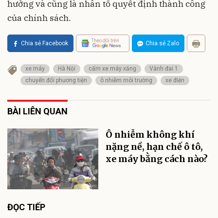
hưởng và cũng là nhân tố quyết định thành công
của chính sách.
Theo dõi trên
Chia sẻ Facebook
Chia sẻ Zalo
xe máy
Hà Nội
cấm xe máy xăng
Vành đai 1
chuyển đổi phương tiện
ô nhiễm môi trường
xe điện
BÀI LIÊN QUAN
Ô nhiễm không khí
nặng nề, hạn chế ô tô,
xe máy bằng cách nào?
ĐỌC TIẾP