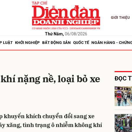
GIỚI THIỆU
bình luận
Thứ Năm,
06/08/2026
P LUẬT
KHỞI NGHIỆP
BẤT ĐỘNG SẢN
QUỐC TẾ
NGÂN HÀNG - CHỨN
hí nặng nề, loại bỏ xe
ĐỌC T
Hủy
G
áp khuyến khích chuyển đổi sang xe
y xăng, tình trạng ô nhiễm không khí