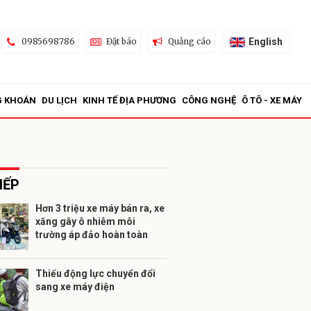
English
0985698786
Đặt báo
Quảng cáo
G KHOÁN
DU LỊCH
KINH TẾ ĐỊA PHƯƠNG
CÔNG NGHỆ
Ô TÔ - XE MÁY
IẾP
Hơn 3 triệu xe máy bán ra, xe
xăng gây ô nhiễm môi
ửi
trường áp đảo hoàn toàn
Thiếu động lực chuyển đổi
sang xe máy điện