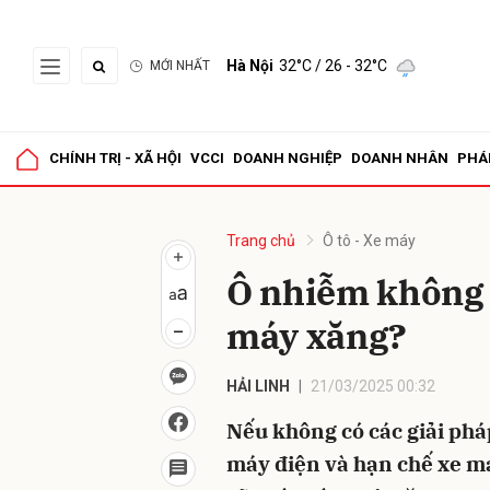
Hà Nội
32°C
/ 26 - 32°C
MỚI NHẤT
Gửi 
CHÍNH TRỊ - XÃ HỘI
VCCI
DOANH NGHIỆP
DOANH NHÂN
PHÁ
Trang chủ
Ô tô - Xe máy
Ô nhiễm không k
máy xăng?
HẢI LINH
21/03/2025 00:32
Nếu không có các giải ph
máy điện và hạn chế xe má