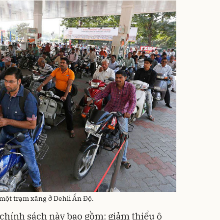
 một trạm xăng ở Dehli Ấn Độ.
chính sách này bao gồm: giảm thiểu ô