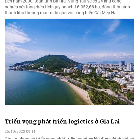
Đến năm 2030, toàn tỉnh Bà Rịa- Vũng Tàu sẽ có 24 khu công
nghiệp với tổng diện tích quy hoạch 16.052,66 ha, đồng thời hình
thành khu thương mại tự do gắn với cảng biển Cái Mép Hạ.
Triển vọng phát triển logictics ở Gia Lai
25/10/2023 09:11
Gia Lai đang có triển vọng phát triển logistics khi được đánh giá có