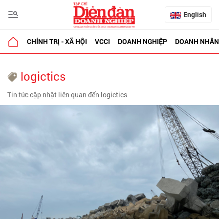
English
CHÍNH TRỊ - XÃ HỘI
VCCI
DOANH NGHIỆP
DOANH NHÂN
logictics
Tin tức cập nhật liên quan đến logictics