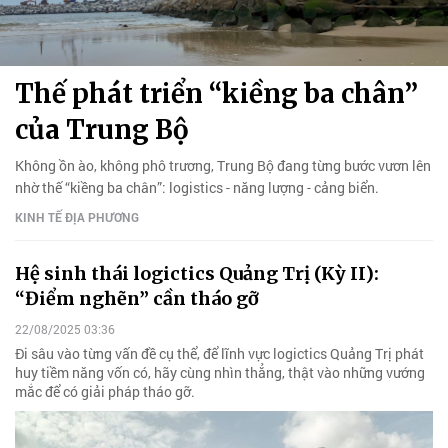
Thế phát triển “kiềng ba chân”
của Trung Bộ
Không ồn ào, không phô trương, Trung Bộ đang từng bước vươn lên
nhờ thế “kiềng ba chân”: logistics - năng lượng - cảng biển.
KINH TẾ ĐỊA PHƯƠNG
Hệ sinh thái logictics Quảng Trị (Kỳ II):
“Điểm nghẽn” cần tháo gỡ
22/08/2025 03:36
Đi sâu vào từng vấn đề cụ thể, để lĩnh vực logictics Quảng Trị phát
huy tiềm năng vốn có, hãy cùng nhìn thẳng, thật vào những vướng
mắc để có giải pháp tháo gỡ.