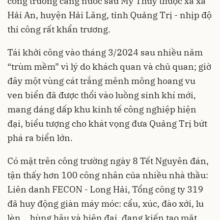
công trường cảng nước sâu Mỹ Thủy thuộc xã xã
Hải An, huyện Hải Lăng, tỉnh Quảng Trị - nhịp độ
thi công rất khẩn trương.
Tái khởi công vào tháng 3/2024 sau nhiều năm
“trùm mềm” vì lý do khách quan và chủ quan; giờ
đây một vùng cát trắng mênh mông hoang vu
ven biển đã được thổi vào luồng sinh khí mới,
mang dáng dấp khu kinh tế công nghiệp hiện
đại, biểu tượng cho khát vọng đưa Quảng Trị bứt
phá ra biển lớn.
Có mặt trên công trường ngày 8 Tết Nguyên đán,
tận thấy hơn 100 công nhân của nhiều nhà thầu:
Liên danh FECON - Long Hải, Tổng công ty 319
đã huy động giàn máy móc: cẩu, xúc, đào xới, lu
lèn,…hùng hậu và hiện đại, đang kiến tạo mặt