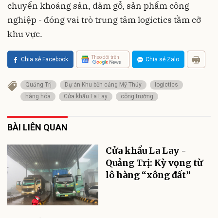
chuyển khoáng sản, dăm gỗ, sản phẩm công
nghiệp - đóng vai trò trung tâm logictics tầm cỡ
khu vực.
Theo dõi trên
Chia sẻ Facebook
Chia sẻ Zalo
Quảng Trị
Dự án Khu bến cảng Mỹ Thủy
logictics
hàng hóa
Cửa khẩu La Lay
công trường
BÀI LIÊN QUAN
Cửa khẩu La Lay -
Quảng Trị: Kỳ vọng từ
lô hàng “xông đất”