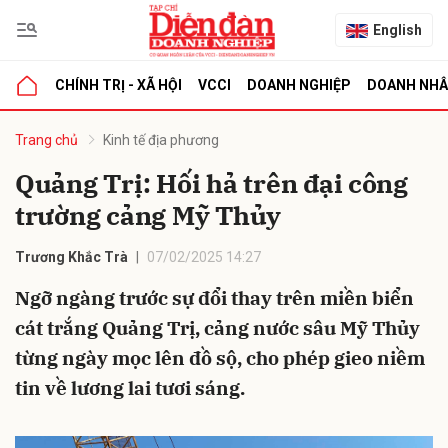
English
CHÍNH TRỊ - XÃ HỘI
VCCI
DOANH NGHIỆP
DOANH NH
bình luận
Trang chủ
Kinh tế địa phương
Quảng Trị: Hối hả trên đại công
trường cảng Mỹ Thủy
Trương Khắc Trà
07/02/2025 14:27
Ngỡ ngàng trước sự đổi thay trên miền biển
cát trắng Quảng Trị, cảng nước sâu Mỹ Thủy
Hủy
G
từng ngày mọc lên đồ sộ, cho phép gieo niềm
tin về lương lai tươi sáng.