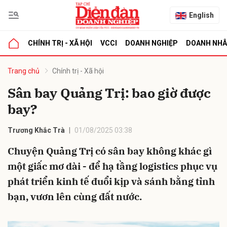
English
CHÍNH TRỊ - XÃ HỘI
VCCI
DOANH NGHIỆP
DOANH NH
bình luận
Trang chủ
Chính trị - Xã hội
Sân bay Quảng Trị: bao giờ được
bay?
Trương Khắc Trà
01/08/2025 03:38
Chuyện Quảng Trị có sân bay không khác gì
một giấc mơ dài - để hạ tầng logistics phục vụ
Hủy
G
phát triển kinh tế đuổi kịp và sánh bằng tỉnh
bạn, vươn lên cùng đất nước.