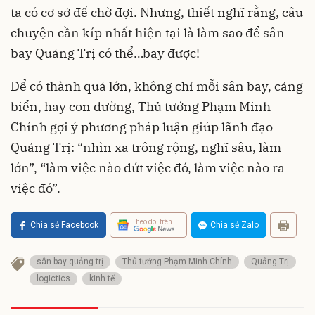
ta có cơ sở để chờ đợi. Nhưng, thiết nghĩ rằng, câu
chuyện cần kíp nhất hiện tại là làm sao để sân
bay Quảng Trị có thể…bay được!
Để có thành quả lớn, không chỉ mỗi sân bay, cảng
biển, hay con đường, Thủ tướng Phạm Minh
Chính gợi ý phương pháp luận giúp lãnh đạo
Quảng Trị: “nhìn xa trông rộng, nghĩ sâu, làm
lớn”, “làm việc nào dứt việc đó, làm việc nào ra
việc đó”.
Theo dõi trên
Chia sẻ Facebook
Chia sẻ Zalo
sân bay quảng trị
Thủ tướng Phạm Minh Chính
Quảng Trị
logictics
kinh tế