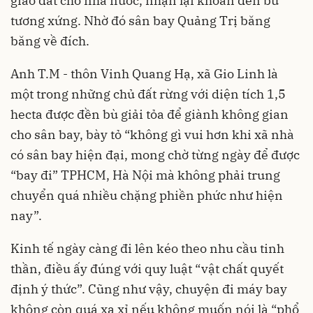
giao đất cho nhà nước, nhận lại khoản đền bù
tương xứng. Nhờ đó sân bay Quảng Trị băng
băng về đích.
Anh T.M - thôn Vinh Quang Hạ, xã Gio Linh là
một trong những chủ đất rừng với diện tích 1,5
hecta được đền bù giải tỏa để giành không gian
cho sân bay, bày tỏ “không gì vui hơn khi xã nhà
có sân bay hiện đại, mong chờ từng ngày để được
“bay đi” TPHCM, Hà Nội mà không phải trung
chuyển quá nhiều chặng phiền phức như hiện
nay”.
Kinh tế ngày càng đi lên kéo theo nhu cầu tinh
thần, điều ấy đúng với quy luật “vật chất quyết
định ý thức”. Cũng như vậy, chuyện đi máy bay
không còn quá xa xỉ nếu không muốn nói là “phổ