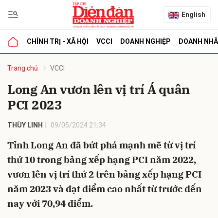
English
CHÍNH TRỊ - XÃ HỘI
VCCI
DOANH NGHIỆP
DOANH NH
bình luận
Trang chủ
VCCI
Long An vươn lên vị trí Á quân
PCI 2023
THÙY LINH
09/05/2024 21:34
Tỉnh Long An đã bứt phá mạnh mẽ từ vị trí
thứ 10 trong bảng xếp hạng PCI năm 2022,
Hủy
G
vươn lên vị trí thứ 2 trên bảng xếp hạng PCI
năm 2023 và đạt điểm cao nhất từ trước đến
nay với 70,94 điểm.