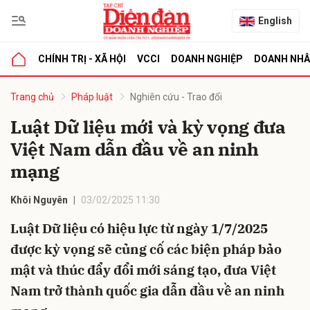
English
CHÍNH TRỊ - XÃ HỘI
VCCI
DOANH NGHIỆP
DOANH NH
bình luận
Trang chủ
Pháp luật
Nghiên cứu - Trao đổi
Luật Dữ liệu mới và kỳ vọng đưa
Việt Nam dẫn đầu về an ninh
mạng
Khôi Nguyên
03/02/2025 11:30
Luật Dữ liệu có hiệu lực từ ngày 1/7/2025
Hủy
G
được kỳ vọng sẽ củng cố các biện pháp bảo
mật và thúc đẩy đổi mới sáng tạo, đưa Việt
Nam trở thành quốc gia dẫn đầu về an ninh