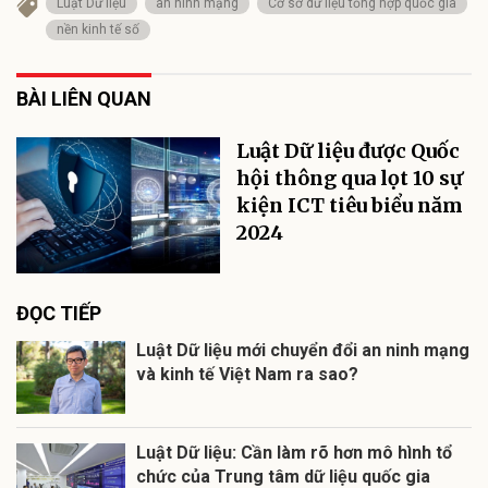
Luật Dữ liệu
an ninh mạng
Cơ sở dữ liệu tổng hợp quốc gia
nền kinh tế số
BÀI LIÊN QUAN
Luật Dữ liệu được Quốc
hội thông qua lọt 10 sự
kiện ICT tiêu biểu năm
2024
ĐỌC TIẾP
Luật Dữ liệu mới chuyển đổi an ninh mạng
và kinh tế Việt Nam ra sao?
Luật Dữ liệu: Cần làm rõ hơn mô hình tổ
chức của Trung tâm dữ liệu quốc gia