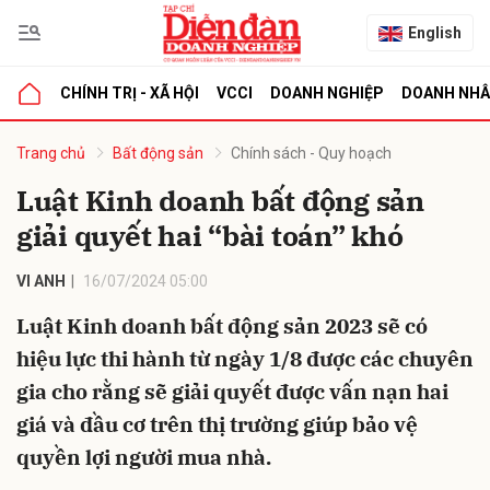
English
CHÍNH TRỊ - XÃ HỘI
VCCI
DOANH NGHIỆP
DOANH NH
bình luận
Trang chủ
Bất động sản
Chính sách - Quy hoạch
Luật Kinh doanh bất động sản
giải quyết hai “bài toán” khó
VI ANH
16/07/2024 05:00
Luật Kinh doanh bất động sản 2023 sẽ có
hiệu lực thi hành từ ngày 1/8 được các chuyên
Hủy
G
gia cho rằng sẽ giải quyết được vấn nạn hai
giá và đầu cơ trên thị trường giúp bảo vệ
quyền lợi người mua nhà.