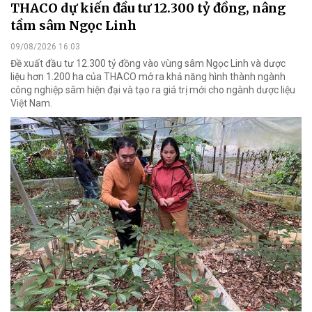
THACO dự kiến đầu tư 12.300 tỷ đồng, nâng
tầm sâm Ngọc Linh
09/08/2026 16:03
Đề xuất đầu tư 12.300 tỷ đồng vào vùng sâm Ngọc Linh và dược
liệu hơn 1.200 ha của THACO mở ra khả năng hình thành ngành
công nghiệp sâm hiện đại và tạo ra giá trị mới cho ngành dược liệu
Việt Nam.