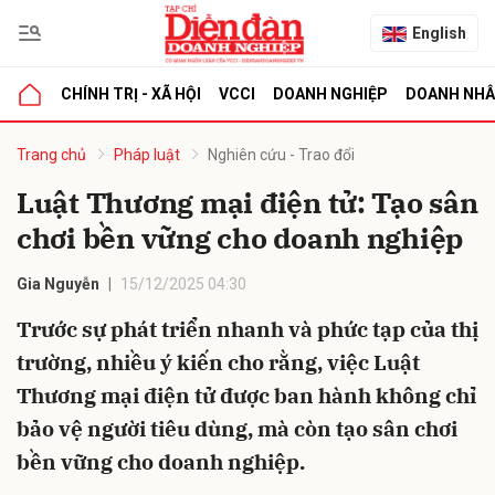
English
CHÍNH TRỊ - XÃ HỘI
VCCI
DOANH NGHIỆP
DOANH NH
bình luận
Trang chủ
Pháp luật
Nghiên cứu - Trao đổi
Luật Thương mại điện tử: Tạo sân
chơi bền vững cho doanh nghiệp
Gia Nguyễn
15/12/2025 04:30
Trước sự phát triển nhanh và phức tạp của thị
trường, nhiều ý kiến cho rằng, việc Luật
Hủy
G
Thương mại điện tử được ban hành không chỉ
bảo vệ người tiêu dùng, mà còn tạo sân chơi
bền vững cho doanh nghiệp.