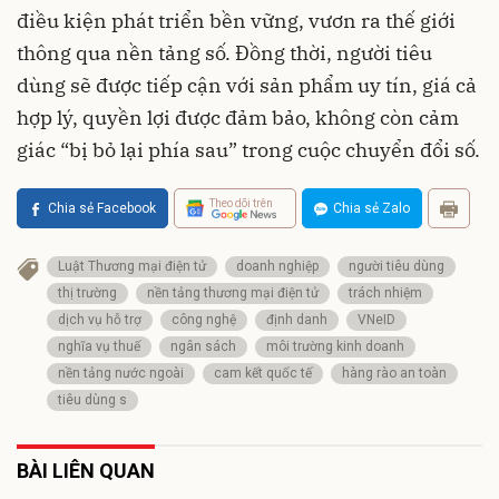
điều kiện phát triển bền vững, vươn ra thế giới
thông qua nền tảng số. Đồng thời, người tiêu
dùng sẽ được tiếp cận với sản phẩm uy tín, giá cả
hợp lý, quyền lợi được đảm bảo, không còn cảm
giác “bị bỏ lại phía sau” trong cuộc chuyển đổi số.
Theo dõi trên
Chia sẻ Facebook
Chia sẻ Zalo
Luật Thương mại điện tử
doanh nghiệp
người tiêu dùng
thị trường
nền tảng thương mại điện tử
trách nhiệm
dịch vụ hỗ trợ
công nghệ
định danh
VNeID
nghĩa vụ thuế
ngân sách
môi trường kinh doanh
nền tảng nước ngoài
cam kết quốc tế
hàng rào an toàn
tiêu dùng s
BÀI LIÊN QUAN