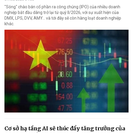
"Sóng" chào bán cổ phần ra công chúng (IPO) của nhiều doanh
nghiệp bắt đầu dâng trở lại từ quý II/2026, với sự xuất hiện của
DMX, LPS, DVV, AMY... và tới đây sẽ còn hàng loạt doanh nghiệp
khác.
Cơ sở hạ tầng AI sẽ thúc đẩy tăng trưởng của