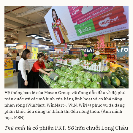
Hệ thống bán lẻ của Masan Group với đang dẫn đầu về độ phủ
toàn quốc với các mô hình cửa hàng linh hoạt và có khả năng
nhân rộng (WinMart, WinMart+, WiN, WiN+) phục vụ đa dạng
phân khúc tiêu dùng từ thành thị đến nông thôn. (Ảnh minh
họa: MSN)
Thứ nhất
là cổ phiếu FRT. Sở hữu chuỗi Long Châu