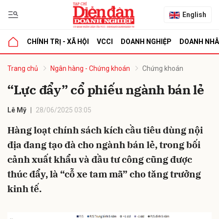
English
CHÍNH TRỊ - XÃ HỘI
VCCI
DOANH NGHIỆP
DOANH NH
bình luận
Trang chủ
Ngân hàng - Chứng khoán
Chứng khoán
“Lực đẩy” cổ phiếu ngành bán lẻ
Lê Mỹ
28/06/2025 03:05
Hàng loạt chính sách kích cầu tiêu dùng nội
địa đang tạo đà cho ngành bán lẻ, trong bối
cảnh xuất khẩu và đầu tư công cũng được
Hủy
G
thúc đẩy, là “cỗ xe tam mã” cho tăng trưởng
kinh tế.