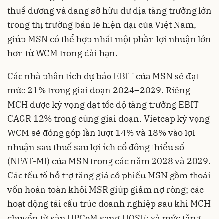
thuế dương và đang sở hữu dư địa tăng trưởng lớn
trong thị trường bán lẻ hiện đại của Việt Nam,
giúp MSN có thể hợp nhất một phần lợi nhuận lớn
hơn từ WCM trong dài hạn.
Các nhà phân tích dự báo EBIT của MSN sẽ đạt
mức 21% trong giai đoạn 2024–2029. Riêng
MCH được kỳ vọng đạt tốc độ tăng trưởng EBIT
CAGR 12% trong cùng giai đoạn. Vietcap kỳ vọng
WCM sẽ đóng góp lần lượt 14% và 18% vào lợi
nhuận sau thuế sau lợi ích cổ đông thiểu số
(NPAT-MI) của MSN trong các năm 2028 và 2029.
Các tếu tố hỗ trợ tăng giá cổ phiếu MSN gồm thoái
vốn hoàn toàn khỏi MSR giúp giảm nợ ròng; các
hoạt động tái cấu trúc doanh nghiệp sau khi MCH
chuyển từ sàn UPCoM sang HOSE; và mức tăng