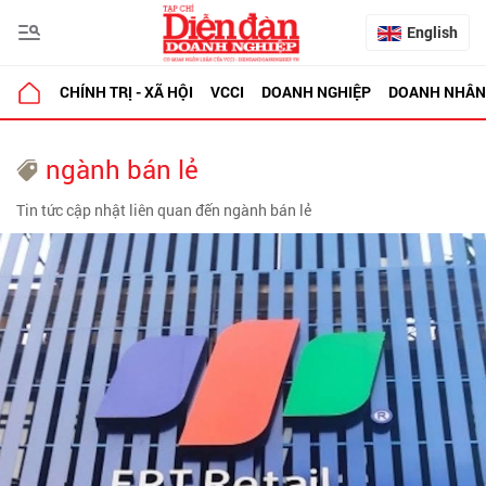
English
CHÍNH TRỊ - XÃ HỘI
VCCI
DOANH NGHIỆP
DOANH NHÂN
ngành bán lẻ
Tin tức cập nhật liên quan đến ngành bán lẻ