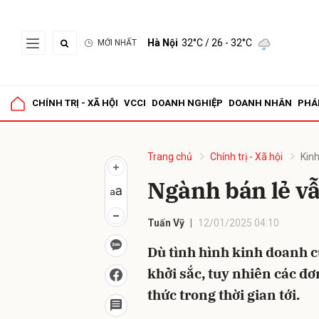
Hà Nội
32°C
/ 26 - 32°C
MỚI NHẤT
Gửi 
CHÍNH TRỊ - XÃ HỘI
VCCI
DOANH NGHIỆP
DOANH NHÂN
PHÁ
Trang chủ
Chính trị - Xã hội
Kinh
Ngành bán lẻ vẫ
Tuấn Vỹ
12/01/2025 04:10
Dù tình hình kinh doanh 
khởi sắc, tuy nhiên các đơ
thức trong thời gian tới.