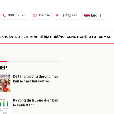
English
0985698786
Đặt báo
Quảng cáo
G KHOÁN
DU LỊCH
KINH TẾ ĐỊA PHƯƠNG
CÔNG NGHỆ
Ô TÔ - XE MÁY
IẾP
Để tăng trưởng thương mại
bán lẻ mức hai con số
ửi
Kỳ vọng thị trường điện bán
lẻ cạnh tranh