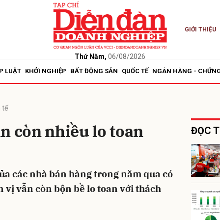
GIỚI THIỆU
bình luận
Thứ Năm,
06/08/2026
P LUẬT
KHỞI NGHIỆP
BẤT ĐỘNG SẢN
QUỐC TẾ
NGÂN HÀNG - CHỨN
 tế
n còn nhiều lo toan
ĐỌC T
Hủy
G
của các nhà bán hàng trong năm qua có
n vị vẫn còn bộn bề lo toan với thách