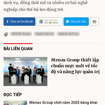
dịch vụ, đồng thời mở ra nhiều cơ hội nghề
nghiệp cho thế hệ lao động trẻ.
Theo dõi trên
Chia sẻ Facebook
Chia sẻ Zalo
MENAS Group
Ngành bán lẻ
Ngành dịch vụ
BÀI LIÊN QUAN
Menas Group thiết lập
chuẩn mực mới về tốc
độ và năng lực quản trị
ĐỌC TIẾP
Menas Group chốt năm 2025 bằng khai