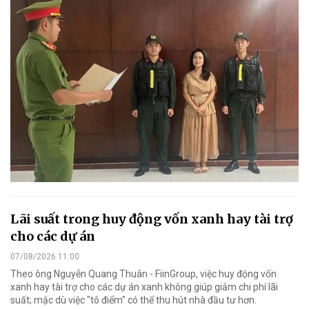
Lãi suất trong huy động vốn xanh hay tài trợ
cho các dự án
07/08/2026 11:00
Theo ông Nguyễn Quang Thuân - FiinGroup, việc huy động vốn
xanh hay tài trợ cho các dự án xanh không giúp giảm chi phí lãi
suất; mặc dù việc "tô điểm" có thể thu hút nhà đầu tư hơn.