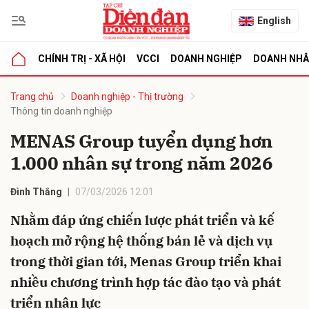
English
CHÍNH TRỊ - XÃ HỘI
VCCI
DOANH NGHIỆP
DOANH NH
bình luận
Trang chủ
Doanh nghiệp - Thị trường
Thông tin doanh nghiệp
MENAS Group tuyển dụng hơn
1.000 nhân sự trong năm 2026
Đình Thắng
07/03/2026 12:01
Nhằm đáp ứng chiến lược phát triển và kế
Hủy
G
hoạch mở rộng hệ thống bán lẻ và dịch vụ
trong thời gian tới, Menas Group triển khai
nhiều chương trình hợp tác đào tạo và phát
triển nhân lực